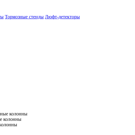
ты
Тормозные стенды
Люфт-детекторы
тные колонны
е колонны
 колонны