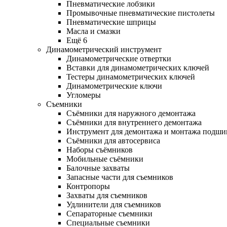
Пневматические лобзики
Промывочные пневматические пистолеты
Пневматические шприцы
Масла и смазки
Ещё 6
Динамометрический инструмент
Динамометрические отвертки
Вставки для динамометрических ключей
Тестеры динамометрических ключей
Динамометрические ключи
Угломеры
Съемники
Съёмники для наружного демонтажа
Съёмники для внутреннего демонтажа
Инструмент для демонтажа и монтажа подш
Съёмники для автосервиса
Наборы съёмников
Мобильные съёмники
Балочные захваты
Запасные части для съемников
Контропоры
Захваты для съемников
Удлинители для съемников
Сепараторные съемники
Специальные съемники