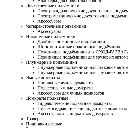
Адаптеры для подкатных колонн
Двухстоечные подъёмники
Электрогидравлические двухстоечные подъе
Электромеханические двухстоечные подъем
Аксессуары
Четырехстоечные подъёмники
Аксессуары
Ножничные подъёмники
Двойные ножничные подъёмники
Шиномонтажные ножничные подъёмники
Ножничные подъёмники для СХОД-РАЗВАЛ
Ножничные подъёмники для грузовых автом
Плунжерные подъёмники
Плунжерные подъёмники для легковых авто
Плунжерные подъёмники для грузовых авто
Ямные домкраты
Напольные ямные домкраты
Подвесные ямные домкраты
Аксессуары для ямных домкратов
Домкраты подкатные
Гидравлические подкатные домкраты
Пневмогидравлические подкатные домкраты
Аксессуары для подкатных домкратов
Траверсы
Подставки осевые