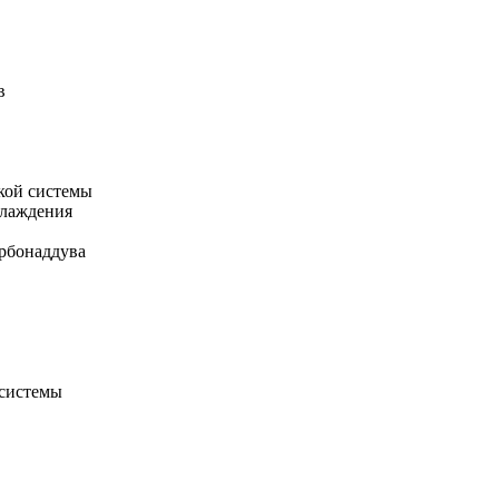
в
кой системы
хлаждения
рбонаддува
 системы