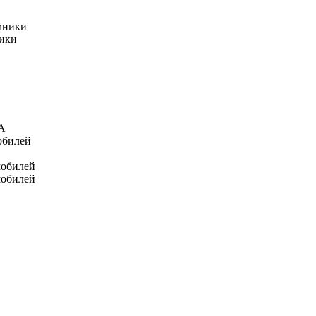
мники
ники
А
обилей
мобилей
мобилей