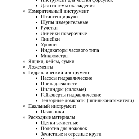
Для системы охлаждения
Измерительный инструмент
Штангенциркули
Щупы измерительные
Рулетки
Линейки поверочные
Линейки
Уровни
Индикаторы часового типа
Микрометры
Ящики, кейсы, сумки
Ложементы
Гидравлический инструмент
Насосы гидравлические
Принадлежности
Цилиндры (силовые)
Гайковерты гидравлические
Тензорные домкраты (шпильконатяжители)
Паяльный инструмент
Паяльники
Расходные материалы
Щетки зачистные
Полотна для ножовок
Зачистные и отрезные круги