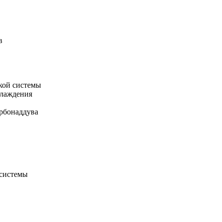
в
кой системы
хлаждения
рбонаддува
 системы