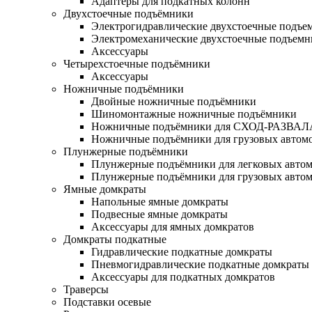
Адаптеры для подкатных колонн
Двухстоечные подъёмники
Электрогидравлические двухстоечные подъе
Электромеханические двухстоечные подъем
Аксессуары
Четырехстоечные подъёмники
Аксессуары
Ножничные подъёмники
Двойные ножничные подъёмники
Шиномонтажные ножничные подъёмники
Ножничные подъёмники для СХОД-РАЗВАЛ
Ножничные подъёмники для грузовых автом
Плунжерные подъёмники
Плунжерные подъёмники для легковых авто
Плунжерные подъёмники для грузовых авто
Ямные домкраты
Напольные ямные домкраты
Подвесные ямные домкраты
Аксессуары для ямных домкратов
Домкраты подкатные
Гидравлические подкатные домкраты
Пневмогидравлические подкатные домкраты
Аксессуары для подкатных домкратов
Траверсы
Подставки осевые