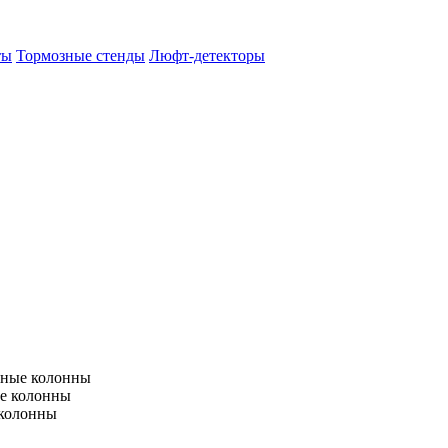
ты
Тормозные стенды
Люфт-детекторы
тные колонны
е колонны
 колонны