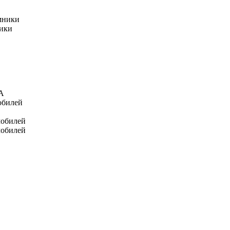
мники
ники
А
обилей
мобилей
мобилей