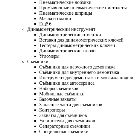
Пневматические лобзики
Промывочные пневматические пистолеты
Пневматические шприцы
Масла и смазки
Ещё 6
Динамометрический инструмент
Динамометрические отвертки
Вставки для динамометрических ключей
Тестеры динамометрических ключей
Динамометрические ключи
Угломеры
Съемники
Съёмники для наружного демонтажа
Съёмники для внутреннего демонтажа
Инструмент для демонтажа и монтажа подш
Съёмники для автосервиса
Наборы съёмников
Мобильные съёмники
Балочные захваты
Запасные части для съемников
Контропоры
Захваты для съемников
Удлинители для съемников
Сепараторные съемники
Специальные съемники