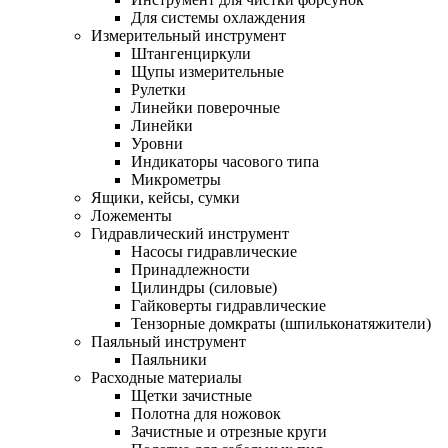
Для системы охлаждения
Измерительный инструмент
Штангенциркули
Щупы измерительные
Рулетки
Линейки поверочные
Линейки
Уровни
Индикаторы часового типа
Микрометры
Ящики, кейсы, сумки
Ложементы
Гидравлический инструмент
Насосы гидравлические
Принадлежности
Цилиндры (силовые)
Гайковерты гидравлические
Тензорные домкраты (шпильконатяжители)
Паяльный инструмент
Паяльники
Расходные материалы
Щетки зачистные
Полотна для ножовок
Зачистные и отрезные круги