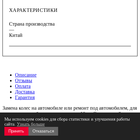
ХАРАКТЕРИСТИКИ
Страна производства
—
Китай
Описание
Отзывы
Оплата
Доставка
Гарантия
Замена колес на автомобиле или ремонт под автомобилем, для
которого не требуется подъемник. z 10 кг. Сверхлегкий
сервисный домкрат с резиновой подушкой и нейлоновыми
Мы используем cookies для сбора статистики и улучшения работы
сайта.
Узнать больше
колесами. Шарнирный сливной клапан для точного
опускания сервисного домкрата под нагрузкой без риска.
Принять
Отказаться
Полное использование хода от движения накачки благодаря