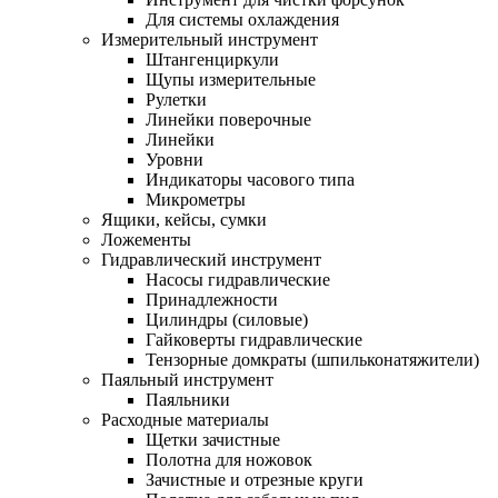
Для системы охлаждения
Измерительный инструмент
Штангенциркули
Щупы измерительные
Рулетки
Линейки поверочные
Линейки
Уровни
Индикаторы часового типа
Микрометры
Ящики, кейсы, сумки
Ложементы
Гидравлический инструмент
Насосы гидравлические
Принадлежности
Цилиндры (силовые)
Гайковерты гидравлические
Тензорные домкраты (шпильконатяжители)
Паяльный инструмент
Паяльники
Расходные материалы
Щетки зачистные
Полотна для ножовок
Зачистные и отрезные круги