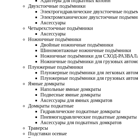
Адаптеры для подкатных колонн
Двухстоечные подъёмники
Электрогидравлические двухстоечные подъе
Электромеханические двухстоечные подъем
Аксессуары
Четырехстоечные подъёмники
Аксессуары
Ножничные подъёмники
Двойные ножничные подъёмники
Шиномонтажные ножничные подъёмники
Ножничные подъёмники для СХОД-РАЗВАЛ
Ножничные подъёмники для грузовых автом
Плунжерные подъёмники
Плунжерные подъёмники для легковых авто
Плунжерные подъёмники для грузовых авто
Ямные домкраты
Напольные ямные домкраты
Подвесные ямные домкраты
Аксессуары для ямных домкратов
Домкраты подкатные
Гидравлические подкатные домкраты
Пневмогидравлические подкатные домкраты
Аксессуары для подкатных домкратов
Траверсы
Подставки осевые