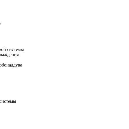
в
кой системы
хлаждения
рбонаддува
 системы