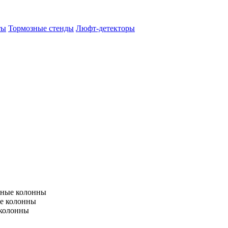
ты
Тормозные стенды
Люфт-детекторы
тные колонны
е колонны
 колонны