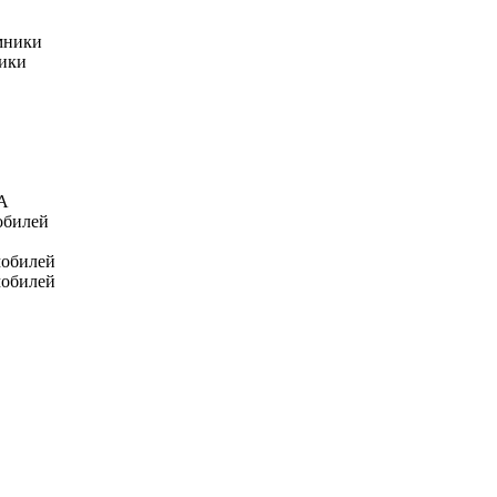
мники
ники
А
обилей
мобилей
мобилей