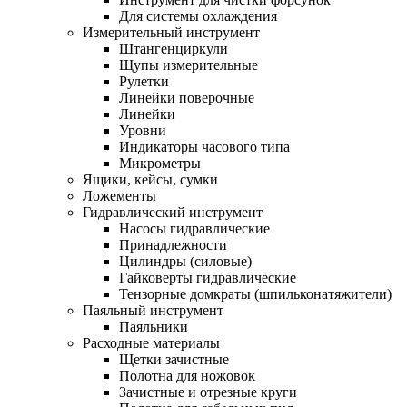
Для системы охлаждения
Измерительный инструмент
Штангенциркули
Щупы измерительные
Рулетки
Линейки поверочные
Линейки
Уровни
Индикаторы часового типа
Микрометры
Ящики, кейсы, сумки
Ложементы
Гидравлический инструмент
Насосы гидравлические
Принадлежности
Цилиндры (силовые)
Гайковерты гидравлические
Тензорные домкраты (шпильконатяжители)
Паяльный инструмент
Паяльники
Расходные материалы
Щетки зачистные
Полотна для ножовок
Зачистные и отрезные круги