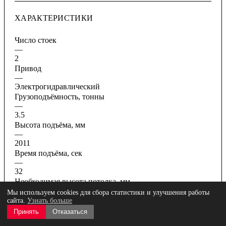
ХАРАКТЕРИСТИКИ
Число стоек
—
2
Привод
—
Электрогидравлический
Грузоподъёмность, тонны
—
3.5
Высота подъёма, мм
—
2011
Время подъёма, сек
—
32
Необходимая высота потолка, мм
—
Мы используем cookies для сбора статистики и улучшения работы
4250
сайта.
Узнать больше
Принять
Отказаться
Все характеристики