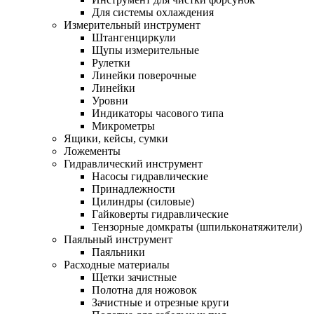
Для системы охлаждения
Измерительный инструмент
Штангенциркули
Щупы измерительные
Рулетки
Линейки поверочные
Линейки
Уровни
Индикаторы часового типа
Микрометры
Ящики, кейсы, сумки
Ложементы
Гидравлический инструмент
Насосы гидравлические
Принадлежности
Цилиндры (силовые)
Гайковерты гидравлические
Тензорные домкраты (шпильконатяжители)
Паяльный инструмент
Паяльники
Расходные материалы
Щетки зачистные
Полотна для ножовок
Зачистные и отрезные круги