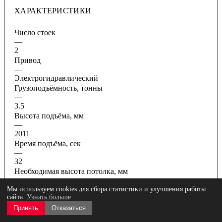
ХАРАКТЕРИСТИКИ
Число стоек
—
2
Привод
—
Электрогидравлический
Грузоподъёмность, тонны
—
3.5
Высота подъёма, мм
—
2011
Время подъёма, сек
—
32
Необходимая высота потолка, мм
—
4250
Мы используем cookies для сбора статистики и улучшения работы
сайта.
Узнать больше
Все характеристики
Принять
Отказаться