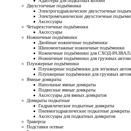
Адаптеры для подкатных колонн
Двухстоечные подъёмники
Электрогидравлические двухстоечные подъе
Электромеханические двухстоечные подъем
Аксессуары
Четырехстоечные подъёмники
Аксессуары
Ножничные подъёмники
Двойные ножничные подъёмники
Шиномонтажные ножничные подъёмники
Ножничные подъёмники для СХОД-РАЗВАЛ
Ножничные подъёмники для грузовых автом
Плунжерные подъёмники
Плунжерные подъёмники для легковых авто
Плунжерные подъёмники для грузовых авто
Ямные домкраты
Напольные ямные домкраты
Подвесные ямные домкраты
Аксессуары для ямных домкратов
Домкраты подкатные
Гидравлические подкатные домкраты
Пневмогидравлические подкатные домкраты
Аксессуары для подкатных домкратов
Траверсы
Подставки осевые