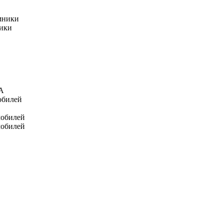
мники
ники
А
обилей
мобилей
мобилей