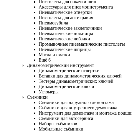
Пистолеты для накачки шин
Аксессуары для пневмоинструмента
Пневматические отвертки
Пистолеты для антигравия
Пневмозубила
Пневматические заклепочники
Пневматические ножницы
Пневматические лобзики
Промывочные пневматические пистолеты
Пневматические шприцы
Масла и смазки
Ещё 6
Динамометрический инструмент
Динамометрические отвертки
Вставки для динамометрических ключей
Тестеры динамометрических ключей
Динамометрические ключи
Угломеры
Съемники
Съёмники для наружного демонтажа
Съёмники для внутреннего демонтажа
Инструмент для демонтажа и монтажа подш
Съёмники для автосервиса
Наборы съёмников
Мобильные съёмники