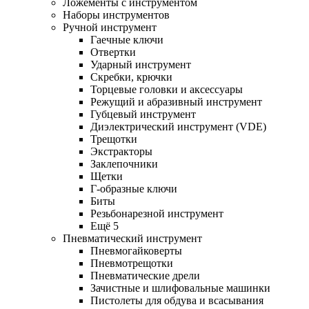
Ложементы с инструментом
Наборы инструментов
Ручной инструмент
Гаечные ключи
Отвертки
Ударный инструмент
Скребки, крючки
Торцевые головки и аксессуары
Режущий и абразивный инструмент
Губцевый инструмент
Диэлектрический инструмент (VDE)
Трещотки
Экстракторы
Заклепочники
Щетки
Г-образные ключи
Биты
Резьбонарезной инструмент
Ещё 5
Пневматический инструмент
Пневмогайковерты
Пневмотрещотки
Пневматические дрели
Зачистные и шлифовальные машинки
Пистолеты для обдува и всасывания