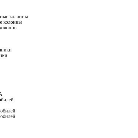
тные колонны
е колонны
 колонны
мники
ники
А
обилей
мобилей
мобилей