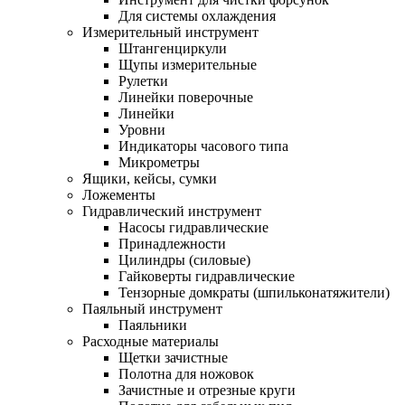
Для системы охлаждения
Измерительный инструмент
Штангенциркули
Щупы измерительные
Рулетки
Линейки поверочные
Линейки
Уровни
Индикаторы часового типа
Микрометры
Ящики, кейсы, сумки
Ложементы
Гидравлический инструмент
Насосы гидравлические
Принадлежности
Цилиндры (силовые)
Гайковерты гидравлические
Тензорные домкраты (шпильконатяжители)
Паяльный инструмент
Паяльники
Расходные материалы
Щетки зачистные
Полотна для ножовок
Зачистные и отрезные круги