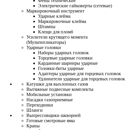
Фены технические
Электрические гайковерты (сетевые)
Маркировочный инструмент
Ударные клейма
Маркировочные клейма
Штампы
Клещи для пломб
Усилители крутящего момента
(Мультипликаторы)
Ударные головки
Наборы ударных головок
Торцевые ударные головки
Карданные шарниры ударные
Головки-биты ударные
Адаптеры ударные для торцевых головок
Удлинители ударные для торцевых головок
Катушки для выхлопных газов
Вытяжные подвесные комплекты
Мобильные установки
Насадки газоприемные
Переходники
Шланги
Выпрессовщики шкворней
Готовые смотровые ямы
Краны