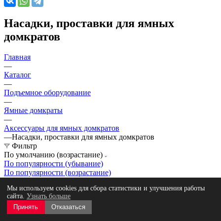
Насадки, проставки для ямных
домкратов
Главная
—
Каталог
—
Подъемное оборудование
—
Ямные домкраты
—
Аксессуары для ямных домкратов
—
Насадки, проставки для ямных домкратов
Фильтр
По умолчанию (возрастание)
По популярности (убывание)
По популярности (возрастание)
По алфавиту (убывание)
Мы используем cookies для сбора статистики и улучшения работы
По алфавиту (возрастание)
сайта.
Узнать больше
По цене (убывание)
Принять
Отказаться
По цене (возрастание)