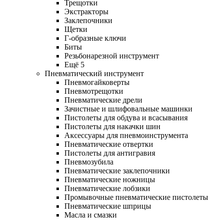
Трещотки
Экстракторы
Заклепочники
Щетки
Г-образные ключи
Биты
Резьбонарезной инструмент
Ещё 5
Пневматический инструмент
Пневмогайковерты
Пневмотрещотки
Пневматические дрели
Зачистные и шлифовальные машинки
Пистолеты для обдува и всасывания
Пистолеты для накачки шин
Аксессуары для пневмоинструмента
Пневматические отвертки
Пистолеты для антигравия
Пневмозубила
Пневматические заклепочники
Пневматические ножницы
Пневматические лобзики
Промывочные пневматические пистолеты
Пневматические шприцы
Масла и смазки