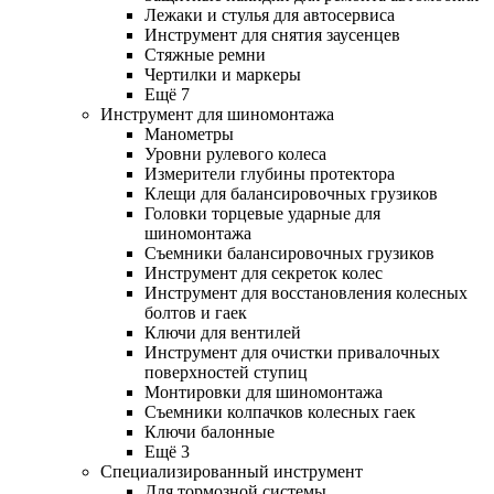
Лежаки и стулья для автосервиса
Инструмент для снятия заусенцев
Стяжные ремни
Чертилки и маркеры
Ещё 7
Инструмент для шиномонтажа
Манометры
Уровни рулевого колеса
Измерители глубины протектора
Клещи для балансировочных грузиков
Головки торцевые ударные для
шиномонтажа
Съемники балансировочных грузиков
Инструмент для секреток колес
Инструмент для восстановления колесных
болтов и гаек
Ключи для вентилей
Инструмент для очистки привалочных
поверхностей ступиц
Монтировки для шиномонтажа
Съемники колпачков колесных гаек
Ключи балонные
Ещё 3
Специализированный инструмент
Для тормозной системы