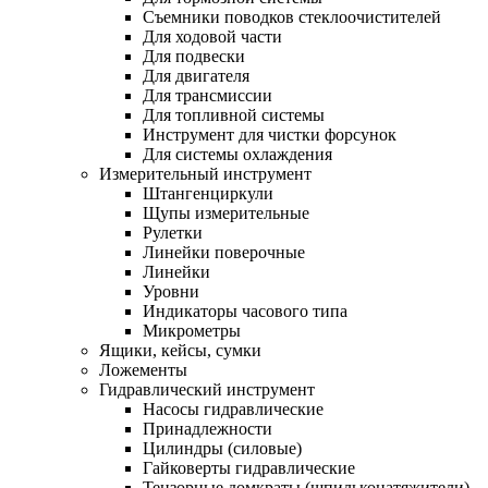
Съемники поводков стеклоочистителей
Для ходовой части
Для подвески
Для двигателя
Для трансмиссии
Для топливной системы
Инструмент для чистки форсунок
Для системы охлаждения
Измерительный инструмент
Штангенциркули
Щупы измерительные
Рулетки
Линейки поверочные
Линейки
Уровни
Индикаторы часового типа
Микрометры
Ящики, кейсы, сумки
Ложементы
Гидравлический инструмент
Насосы гидравлические
Принадлежности
Цилиндры (силовые)
Гайковерты гидравлические
Тензорные домкраты (шпильконатяжители)