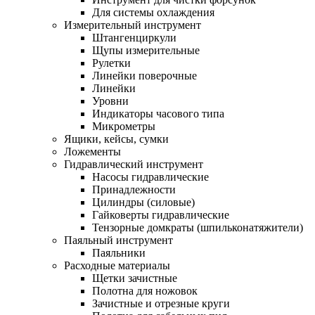
Для системы охлаждения
Измерительный инструмент
Штангенциркули
Щупы измерительные
Рулетки
Линейки поверочные
Линейки
Уровни
Индикаторы часового типа
Микрометры
Ящики, кейсы, сумки
Ложементы
Гидравлический инструмент
Насосы гидравлические
Принадлежности
Цилиндры (силовые)
Гайковерты гидравлические
Тензорные домкраты (шпильконатяжители)
Паяльный инструмент
Паяльники
Расходные материалы
Щетки зачистные
Полотна для ножовок
Зачистные и отрезные круги