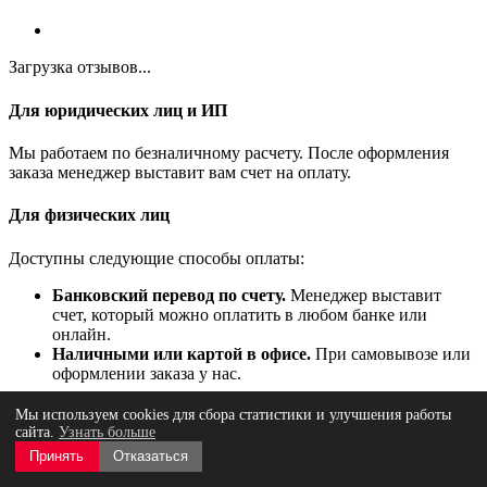
Загрузка отзывов...
Для юридических лиц и ИП
Мы работаем по безналичному расчету. После оформления
заказа менеджер выставит вам счет на оплату.
Для физических лиц
Доступны следующие способы оплаты:
Банковский перевод по счету.
Менеджер выставит
счет, который можно оплатить в любом банке или
онлайн.
Наличными или картой в офисе.
При самовывозе или
оформлении заказа у нас.
Мы используем cookies для сбора статистики и улучшения работы
Все цены указаны с НДС 20%
сайта.
Узнать больше
Принять
Отказаться
Вы получите полный комплект документов для бухгалтерии.