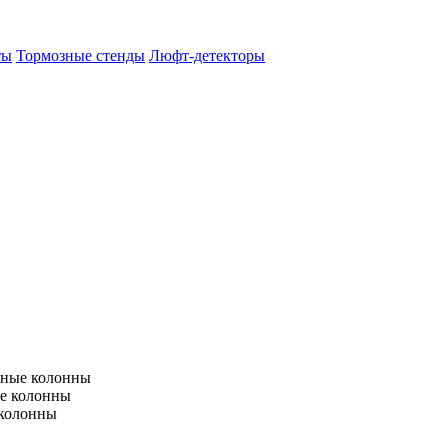
ты
Тормозные стенды
Люфт-детекторы
тные колонны
е колонны
 колонны