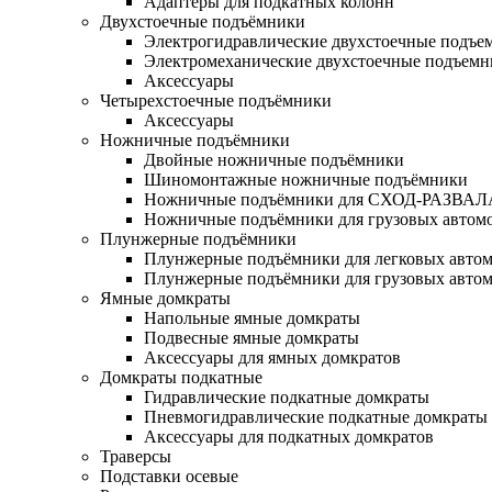
Адаптеры для подкатных колонн
Двухстоечные подъёмники
Электрогидравлические двухстоечные подъе
Электромеханические двухстоечные подъем
Аксессуары
Четырехстоечные подъёмники
Аксессуары
Ножничные подъёмники
Двойные ножничные подъёмники
Шиномонтажные ножничные подъёмники
Ножничные подъёмники для СХОД-РАЗВАЛ
Ножничные подъёмники для грузовых автом
Плунжерные подъёмники
Плунжерные подъёмники для легковых авто
Плунжерные подъёмники для грузовых авто
Ямные домкраты
Напольные ямные домкраты
Подвесные ямные домкраты
Аксессуары для ямных домкратов
Домкраты подкатные
Гидравлические подкатные домкраты
Пневмогидравлические подкатные домкраты
Аксессуары для подкатных домкратов
Траверсы
Подставки осевые