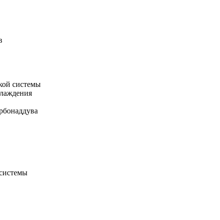
в
кой системы
хлаждения
рбонаддува
 системы