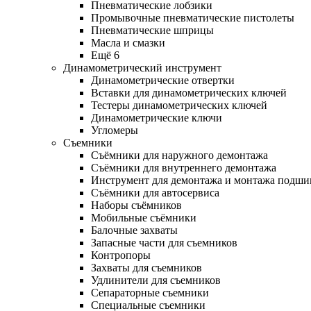
Пневматические лобзики
Промывочные пневматические пистолеты
Пневматические шприцы
Масла и смазки
Ещё 6
Динамометрический инструмент
Динамометрические отвертки
Вставки для динамометрических ключей
Тестеры динамометрических ключей
Динамометрические ключи
Угломеры
Съемники
Съёмники для наружного демонтажа
Съёмники для внутреннего демонтажа
Инструмент для демонтажа и монтажа подш
Съёмники для автосервиса
Наборы съёмников
Мобильные съёмники
Балочные захваты
Запасные части для съемников
Контропоры
Захваты для съемников
Удлинители для съемников
Сепараторные съемники
Специальные съемники