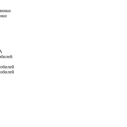
мники
ники
А
обилей
мобилей
мобилей