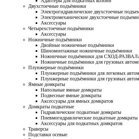
Адаптеры для подкатных колонн
Двухстоечные подъёмники
Электрогидравлические двухстоечные подъе
Электромеханические двухстоечные подъем
Аксессуары
Четырехстоечные подъёмники
Аксессуары
Ножничные подъёмники
Двойные ножничные подъёмники
Шиномонтажные ножничные подъёмники
Ножничные подъёмники для СХОД-РАЗВАЛ
Ножничные подъёмники для грузовых автом
Плунжерные подъёмники
Плунжерные подъёмники для легковых авто
Плунжерные подъёмники для грузовых авто
Ямные домкраты
Напольные ямные домкраты
Подвесные ямные домкраты
Аксессуары для ямных домкратов
Домкраты подкатные
Гидравлические подкатные домкраты
Пневмогидравлические подкатные домкраты
Аксессуары для подкатных домкратов
Траверсы
Подставки осевые