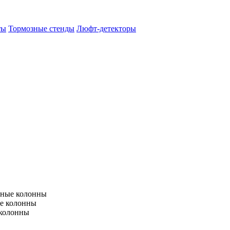
ты
Тормозные стенды
Люфт-детекторы
тные колонны
е колонны
 колонны