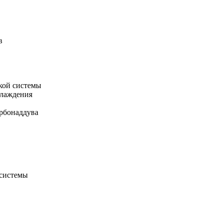
в
кой системы
хлаждения
рбонаддува
 системы