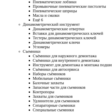
Пневматические лобзики
Промывочные пневматические пистолеты
Пневматические шприцы
Масла и смазки
Ещё 6
Динамометрический инструмент
Динамометрические отвертки
Вставки для динамометрических ключей
Тестеры динамометрических ключей
Динамометрические ключи
Угломеры
Съемники
Съёмники для наружного демонтажа
Съёмники для внутреннего демонтажа
Инструмент для демонтажа и монтажа подш
Съёмники для автосервиса
Наборы съёмников
Мобильные съёмники
Балочные захваты
Запасные части для съемников
Контропоры
Захваты для съемников
Удлинители для съемников
Сепараторные съемники
Специальные съемники