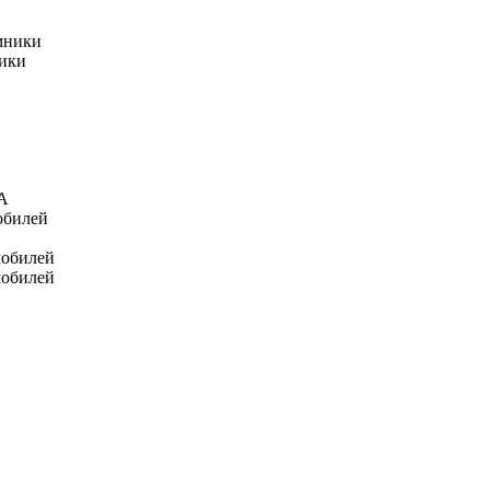
мники
ники
А
обилей
мобилей
мобилей