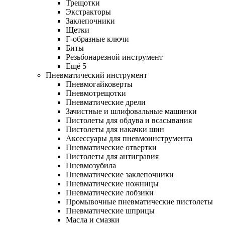
Трещотки
Экстракторы
Заклепочники
Щетки
Г-образные ключи
Биты
Резьбонарезной инструмент
Ещё 5
Пневматический инструмент
Пневмогайковерты
Пневмотрещотки
Пневматические дрели
Зачистные и шлифовальные машинки
Пистолеты для обдува и всасывания
Пистолеты для накачки шин
Аксессуары для пневмоинструмента
Пневматические отвертки
Пистолеты для антигравия
Пневмозубила
Пневматические заклепочники
Пневматические ножницы
Пневматические лобзики
Промывочные пневматические пистолеты
Пневматические шприцы
Масла и смазки