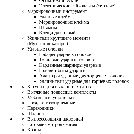
Фены технические
Электрические гайковерты (сетевые)
Маркировочный инструмент
Ударные клейма
Маркировочные клейма
Штампы
Клещи для пломб
Усилители крутящего момента
(Мультипликаторы)
Ударные головки
Наборы ударных головок
Торцевые ударные головки
Карданные шарниры ударные
Головки-биты ударные
Адаптеры ударные для торцевых головок
Удлинители ударные для торцевых головок
Катушки для выхлопных газов
Вытяжные подвесные комплекты
Мобильные установки
Насадки газоприемные
Переходники
Шланги
Выпрессовщики шкворней
Готовые смотровые ямы
Краны