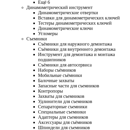
Ещё 6
Динамометрический инструмент
Динамометрические отвертки
Вставки для динамометрических ключей
Тестеры динамометрических ключей
Динамометрические ключи
Угломеры
Съемники
Съёмники для наружного демонтажа
Съёмники для внутреннего демонтажа
Инструмент для демонтажа и монтажа
подшипников
Съёмники для автосервиса
Наборы съёмников
Мобильные съёмники
Балочные захваты
Запасные части для съемников
Контропоры
Захваты для съемников
Удлинители для съемников
Сепараторные съемники
Специальные съемники
Адаптеры для съемников
Аксессуары для съёмников
Шпиндели для съемников