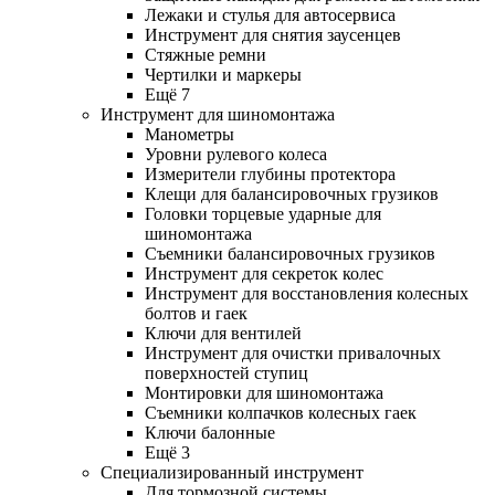
Лежаки и стулья для автосервиса
Инструмент для снятия заусенцев
Стяжные ремни
Чертилки и маркеры
Ещё 7
Инструмент для шиномонтажа
Манометры
Уровни рулевого колеса
Измерители глубины протектора
Клещи для балансировочных грузиков
Головки торцевые ударные для
шиномонтажа
Съемники балансировочных грузиков
Инструмент для секреток колес
Инструмент для восстановления колесных
болтов и гаек
Ключи для вентилей
Инструмент для очистки привалочных
поверхностей ступиц
Монтировки для шиномонтажа
Съемники колпачков колесных гаек
Ключи балонные
Ещё 3
Специализированный инструмент
Для тормозной системы