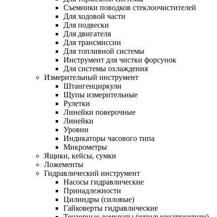
Съемники поводков стеклоочистителей
Для ходовой части
Для подвески
Для двигателя
Для трансмиссии
Для топливной системы
Инструмент для чистки форсунок
Для системы охлаждения
Измерительный инструмент
Штангенциркули
Щупы измерительные
Рулетки
Линейки поверочные
Линейки
Уровни
Индикаторы часового типа
Микрометры
Ящики, кейсы, сумки
Ложементы
Гидравлический инструмент
Насосы гидравлические
Принадлежности
Цилиндры (силовые)
Гайковерты гидравлические
Тензорные домкраты (шпильконатяжители)