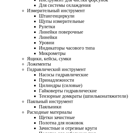
Для системы охлаждения
Измерительный инструмент
Штангенциркули
Щупы измерительные
Рулетки
Линейки поверочные
Линейки
Уровни
Индикаторы часового типа
Микрометры
Ящики, кейсы, сумки
Ложементы
Гидравлический инструмент
Насосы гидравлические
Принадлежности
Цилиндры (силовые)
Гайковерты гидравлические
Тензорные домкраты (шпильконатяжители)
Паяльный инструмент
Паяльники
Расходные материалы
Щетки зачистные
Полотна для ножовок
Зачистные и отрезные круги