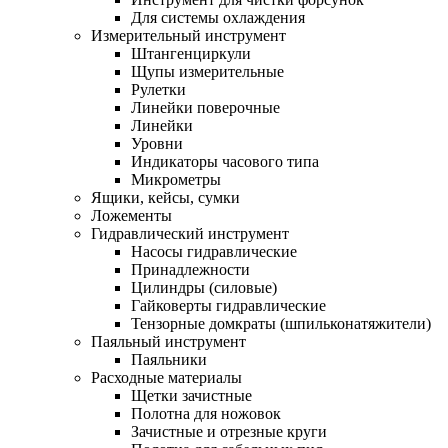
Для системы охлаждения
Измерительный инструмент
Штангенциркули
Щупы измерительные
Рулетки
Линейки поверочные
Линейки
Уровни
Индикаторы часового типа
Микрометры
Ящики, кейсы, сумки
Ложементы
Гидравлический инструмент
Насосы гидравлические
Принадлежности
Цилиндры (силовые)
Гайковерты гидравлические
Тензорные домкраты (шпильконатяжители)
Паяльный инструмент
Паяльники
Расходные материалы
Щетки зачистные
Полотна для ножовок
Зачистные и отрезные круги