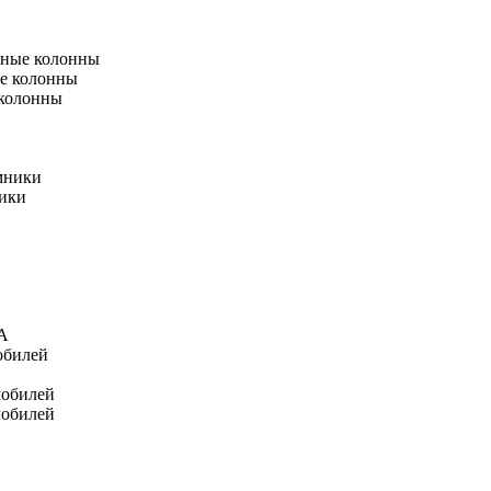
тные колонны
е колонны
 колонны
мники
ники
А
обилей
мобилей
мобилей