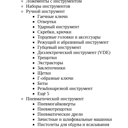
Ложементы с инструментом
Наборы инструментов
Ручной инструмент
Гаечные ключи
Отвертки
Ударный инструмент
Скребки, крючки
Торцевые головки и аксессуары
Режущий и абразивный инструмент
Губцевый инструмент
Диэлектрический инструмент (VDE)
Трещотки
Экстракторы
Заклепочники
Щетки
Г-образные ключи
Биты
Резьбонарезной инструмент
Ещё 5
Пневматический инструмент
Пневмогайковерты
Пневмотрещотки
Пневматические дрели
Зачистные и шлифовальные машинки
Пистолеты для обдува и всасывания