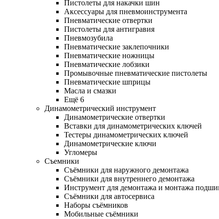
Пистолеты для накачки шин
Аксессуары для пневмоинструмента
Пневматические отвертки
Пистолеты для антигравия
Пневмозубила
Пневматические заклепочники
Пневматические ножницы
Пневматические лобзики
Промывочные пневматические пистолеты
Пневматические шприцы
Масла и смазки
Ещё 6
Динамометрический инструмент
Динамометрические отвертки
Вставки для динамометрических ключей
Тестеры динамометрических ключей
Динамометрические ключи
Угломеры
Съемники
Съёмники для наружного демонтажа
Съёмники для внутреннего демонтажа
Инструмент для демонтажа и монтажа подш
Съёмники для автосервиса
Наборы съёмников
Мобильные съёмники