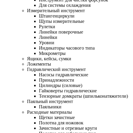
Для системы охлаждения
Измерительный инструмент
Штангенциркули
Щупы измерительные
Рулетки
Линейки поверочные
Линейки
Уровни
Индикаторы часового типа
Микрометры
Ящики, кейсы, сумки
Ложементы
Гидравлический инструмент
Насосы гидравлические
Принадлежности
Цилиндры (силовые)
Гайковерты гидравлические
Тензорные домкраты (шпильконатяжители)
Паяльный инструмент
Паяльники
Расходные материалы
Щетки зачистные
Полотна для ножовок
Зачистные и отрезные круги