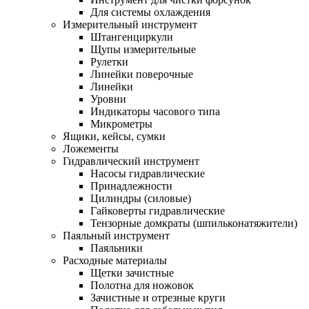
Для системы охлаждения
Измерительный инструмент
Штангенциркули
Щупы измерительные
Рулетки
Линейки поверочные
Линейки
Уровни
Индикаторы часового типа
Микрометры
Ящики, кейсы, сумки
Ложементы
Гидравлический инструмент
Насосы гидравлические
Принадлежности
Цилиндры (силовые)
Гайковерты гидравлические
Тензорные домкраты (шпильконатяжители)
Паяльный инструмент
Паяльники
Расходные материалы
Щетки зачистные
Полотна для ножовок
Зачистные и отрезные круги