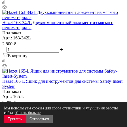
Hazet 163-342L Двухкомпонентный ложемент из мягкого
пеноматериала
Под заказ
Арт.: 163-342L
2 800
₽
В корзину
Hazet 165-L Ящик для инструментов для системы Safety-Insert-
System
Под заказ
Арт.: 165-L
5 700
₽
Мы используем cookies для сбора статистики и улучшения работы
сайта.
Узнать больше
В корзину
Принять
Отказаться
Для юридических лиц и ИП