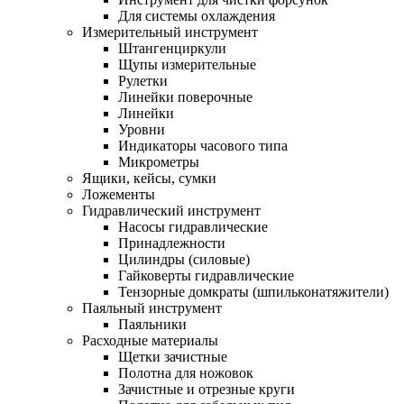
Для системы охлаждения
Измерительный инструмент
Штангенциркули
Щупы измерительные
Рулетки
Линейки поверочные
Линейки
Уровни
Индикаторы часового типа
Микрометры
Ящики, кейсы, сумки
Ложементы
Гидравлический инструмент
Насосы гидравлические
Принадлежности
Цилиндры (силовые)
Гайковерты гидравлические
Тензорные домкраты (шпильконатяжители)
Паяльный инструмент
Паяльники
Расходные материалы
Щетки зачистные
Полотна для ножовок
Зачистные и отрезные круги