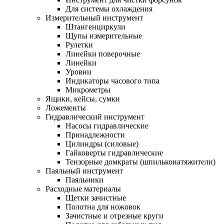
Для системы охлаждения
Измерительный инструмент
Штангенциркули
Щупы измерительные
Рулетки
Линейки поверочные
Линейки
Уровни
Индикаторы часового типа
Микрометры
Ящики, кейсы, сумки
Ложементы
Гидравлический инструмент
Насосы гидравлические
Принадлежности
Цилиндры (силовые)
Гайковерты гидравлические
Тензорные домкраты (шпильконатяжители)
Паяльный инструмент
Паяльники
Расходные материалы
Щетки зачистные
Полотна для ножовок
Зачистные и отрезные круги