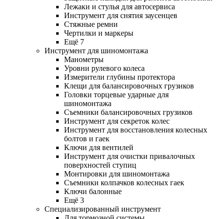
Лежаки и стулья для автосервиса
Инструмент для снятия заусенцев
Стяжные ремни
Чертилки и маркеры
Ещё 7
Инструмент для шиномонтажа
Манометры
Уровни рулевого колеса
Измерители глубины протектора
Клещи для балансировочных грузиков
Головки торцевые ударные для
шиномонтажа
Съемники балансировочных грузиков
Инструмент для секреток колес
Инструмент для восстановления колесных
болтов и гаек
Ключи для вентилей
Инструмент для очистки привалочных
поверхностей ступиц
Монтировки для шиномонтажа
Съемники колпачков колесных гаек
Ключи балонные
Ещё 3
Специализированный инструмент
Для тормозной системы