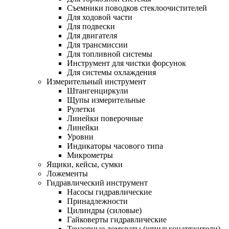
Съемники поводков стеклоочистителей
Для ходовой части
Для подвески
Для двигателя
Для трансмиссии
Для топливной системы
Инструмент для чистки форсунок
Для системы охлаждения
Измерительный инструмент
Штангенциркули
Щупы измерительные
Рулетки
Линейки поверочные
Линейки
Уровни
Индикаторы часового типа
Микрометры
Ящики, кейсы, сумки
Ложементы
Гидравлический инструмент
Насосы гидравлические
Принадлежности
Цилиндры (силовые)
Гайковерты гидравлические
Тензорные домкраты (шпильконатяжители)