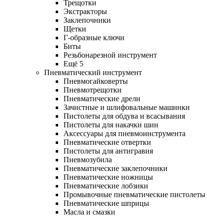
Трещотки
Экстракторы
Заклепочники
Щетки
Г-образные ключи
Биты
Резьбонарезной инструмент
Ещё 5
Пневматический инструмент
Пневмогайковерты
Пневмотрещотки
Пневматические дрели
Зачистные и шлифовальные машинки
Пистолеты для обдува и всасывания
Пистолеты для накачки шин
Аксессуары для пневмоинструмента
Пневматические отвертки
Пистолеты для антигравия
Пневмозубила
Пневматические заклепочники
Пневматические ножницы
Пневматические лобзики
Промывочные пневматические пистолеты
Пневматические шприцы
Масла и смазки