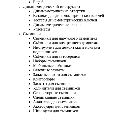
Ещё 6
Динамометрический инструмент
Динамометрические отвертки
Вставки для динамометрических ключей
Тестеры динамометрических ключей
Динамометрические ключи
Угломеры
Съемники
Съёмники для наружного демонтажа
Съёмники для внутреннего демонтажа
Инструмент для демонтажа и монтажа
подшипников
Съёмники для автосервиса
Наборы съёмников
Мобильные съёмники
Балочные захваты
Запасные части для съемников
Контропоры
Захваты для съемников
Удлинители для съемников
Сепараторные съемники
Специальные съемники
Адаптеры для съемников
Аксессуары для съёмников
Шпиндели для съемников