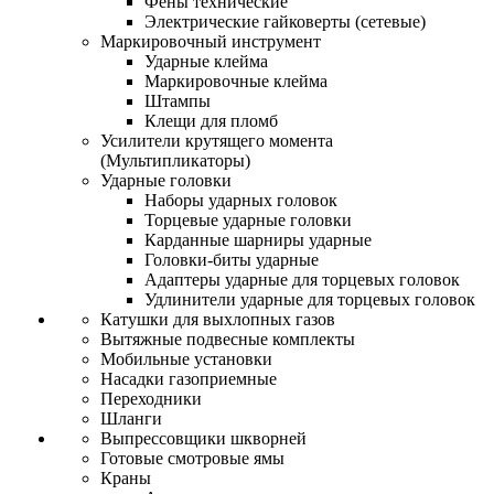
Фены технические
Электрические гайковерты (сетевые)
Маркировочный инструмент
Ударные клейма
Маркировочные клейма
Штампы
Клещи для пломб
Усилители крутящего момента
(Мультипликаторы)
Ударные головки
Наборы ударных головок
Торцевые ударные головки
Карданные шарниры ударные
Головки-биты ударные
Адаптеры ударные для торцевых головок
Удлинители ударные для торцевых головок
Катушки для выхлопных газов
Вытяжные подвесные комплекты
Мобильные установки
Насадки газоприемные
Переходники
Шланги
Выпрессовщики шкворней
Готовые смотровые ямы
Краны