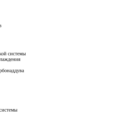
в
кой системы
хлаждения
рбонаддува
 системы