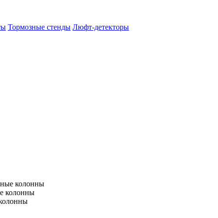
ты
Тормозные стенды
Люфт-детекторы
тные колонны
е колонны
 колонны