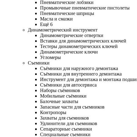
Пневматические лобзики
Промывочные пневматические пистолеты
Пневматические шприцы
Масла и смазки
Ещё 6
Динамометрический инструмент
Динамометрические отвертки
Вставки для динамометрических ключей
Тестеры динамометрических ключей
Динамометрические ключи
Угломеры
Съемники
Съёмники для наружного демонтажа
Съёмники для внутреннего демонтажа
Инструмент для демонтажа и монтажа подш
Съёмники для автосервиса
Наборы съёмников
Мобильные съёмники
Балочные захваты
Запасные части для съемников
Контропоры
Захваты для съемников
Удлинители для съемников
Сепараторные съемники
Специальные съемники