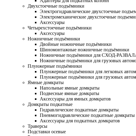
Адаптеры для подкатных колонн
Двухстоечные подъёмники
Электрогидравлические двухстоечные подъе
Электромеханические двухстоечные подъем
Аксессуары
Четырехстоечные подъёмники
Аксессуары
Ножничные подъёмники
Двойные ножничные подъёмники
Шиномонтажные ножничные подъёмники
Ножничные подъёмники для СХОД-РАЗВАЛ
Ножничные подъёмники для грузовых автом
Плунжерные подъёмники
Плунжерные подъёмники для легковых авто
Плунжерные подъёмники для грузовых авто
Ямные домкраты
Напольные ямные домкраты
Подвесные ямные домкраты
Аксессуары для ямных домкратов
Домкраты подкатные
Гидравлические подкатные домкраты
Пневмогидравлические подкатные домкраты
Аксессуары для подкатных домкратов
Траверсы
Подставки осевые