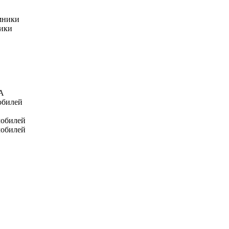
мники
ники
А
обилей
мобилей
мобилей