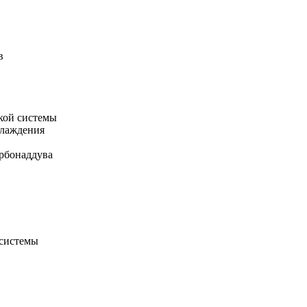
в
кой системы
хлаждения
рбонаддува
 системы