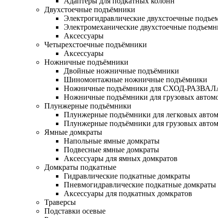
Адаптеры для подкатных колонн
Двухстоечные подъёмники
Электрогидравлические двухстоечные подъе
Электромеханические двухстоечные подъем
Аксессуары
Четырехстоечные подъёмники
Аксессуары
Ножничные подъёмники
Двойные ножничные подъёмники
Шиномонтажные ножничные подъёмники
Ножничные подъёмники для СХОД-РАЗВАЛ
Ножничные подъёмники для грузовых автом
Плунжерные подъёмники
Плунжерные подъёмники для легковых авто
Плунжерные подъёмники для грузовых авто
Ямные домкраты
Напольные ямные домкраты
Подвесные ямные домкраты
Аксессуары для ямных домкратов
Домкраты подкатные
Гидравлические подкатные домкраты
Пневмогидравлические подкатные домкраты
Аксессуары для подкатных домкратов
Траверсы
Подставки осевые