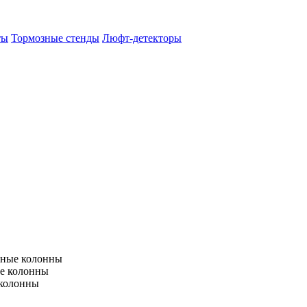
ты
Тормозные стенды
Люфт-детекторы
тные колонны
е колонны
 колонны