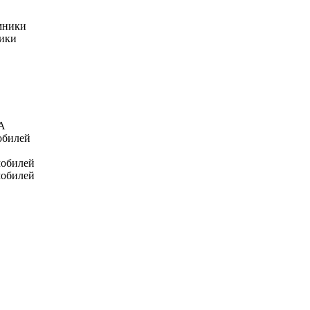
мники
ники
А
обилей
мобилей
мобилей