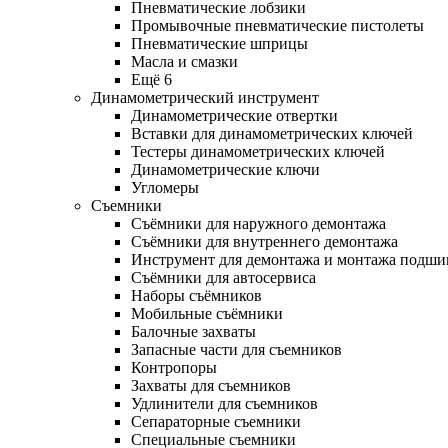
Пневматические лобзики
Промывочные пневматические пистолеты
Пневматические шприцы
Масла и смазки
Ещё 6
Динамометрический инструмент
Динамометрические отвертки
Вставки для динамометрических ключей
Тестеры динамометрических ключей
Динамометрические ключи
Угломеры
Съемники
Съёмники для наружного демонтажа
Съёмники для внутреннего демонтажа
Инструмент для демонтажа и монтажа подш
Съёмники для автосервиса
Наборы съёмников
Мобильные съёмники
Балочные захваты
Запасные части для съемников
Контропоры
Захваты для съемников
Удлинители для съемников
Сепараторные съемники
Специальные съемники