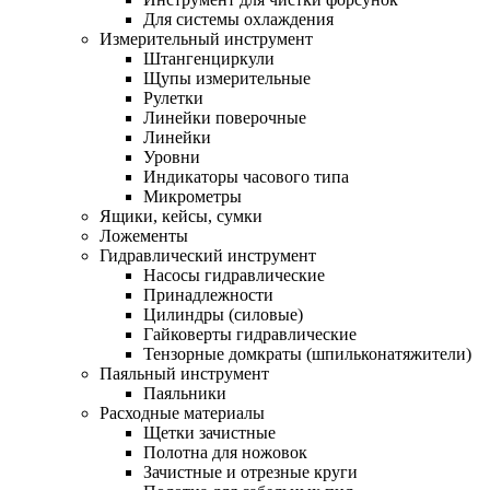
Для системы охлаждения
Измерительный инструмент
Штангенциркули
Щупы измерительные
Рулетки
Линейки поверочные
Линейки
Уровни
Индикаторы часового типа
Микрометры
Ящики, кейсы, сумки
Ложементы
Гидравлический инструмент
Насосы гидравлические
Принадлежности
Цилиндры (силовые)
Гайковерты гидравлические
Тензорные домкраты (шпильконатяжители)
Паяльный инструмент
Паяльники
Расходные материалы
Щетки зачистные
Полотна для ножовок
Зачистные и отрезные круги