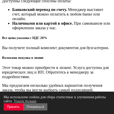
Доступны следующие способы оплаты:
Банковский перевод по счету.
Менеджер выставит
счет, который можно оплатить в любом банке или
онлайн.
Наличными или картой в офисе.
При самовывозе или
оформлении заказа у нас.
Все цены указаны с НДС 20%
Вы получите полный комплект документов для бухгалтерии.
Возможна покупка в лизинг
Этот товар можно приобрести в лизинг. Услуга доступна для
юридических лиц и ИП. Обратитесь к менеджеру за
подробностями.
Мы предлагаем несколько удобных вариантов получения
заказа, чтобы вы могли выбрать самый подходящий.
Мы используем cookies для сбора статистики и улучшения работы
Самовывоз (бесплатно)
сайта.
Узнать больше
Принять
Отказаться
Вы можете забрать заказ с одной из наших площадок,