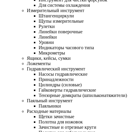
Для системы охлаждения
Измерительный инструмент
Штангенциркули
Щупы измерительные
Рулетки
Линейки поверочные
Линейки
Уровни
Индикаторы часового типа
Микрометры
Ящики, кейсы, сумки
Ложементы
Гидравлический инструмент
Насосы гидравлические
Принадлежности
Цилиндры (силовые)
Гайковерты гидравлические
Тензорные домкраты (шпильконатяжители)
Паяльный инструмент
Паяльники
Расходные материалы
Щетки зачистные
Полотна для ножовок
Зачистные и отрезные круги