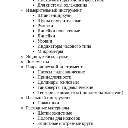
Для системы охлаждения
Измерительный инструмент
Штангенциркули
Щупы измерительные
Рулетки
Линейки поверочные
Линейки
Уровни
Индикаторы часового типа
Микрометры
Ящики, кейсы, сумки
Ложементы
Гидравлический инструмент
Насосы гидравлические
Принадлежности
Цилиндры (силовые)
Гайковерты гидравлические
Тензорные домкраты (шпильконатяжители)
Паяльный инструмент
Паяльники
Расходные материалы
Щетки зачистные
Полотна для ножовок
Зачистные и отрезные круги