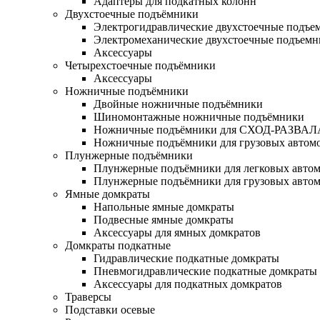
Адаптеры для подкатных колонн
Двухстоечные подъёмники
Электрогидравлические двухстоечные подъе
Электромеханические двухстоечные подъем
Аксессуары
Четырехстоечные подъёмники
Аксессуары
Ножничные подъёмники
Двойные ножничные подъёмники
Шиномонтажные ножничные подъёмники
Ножничные подъёмники для СХОД-РАЗВАЛ
Ножничные подъёмники для грузовых автом
Плунжерные подъёмники
Плунжерные подъёмники для легковых авто
Плунжерные подъёмники для грузовых авто
Ямные домкраты
Напольные ямные домкраты
Подвесные ямные домкраты
Аксессуары для ямных домкратов
Домкраты подкатные
Гидравлические подкатные домкраты
Пневмогидравлические подкатные домкраты
Аксессуары для подкатных домкратов
Траверсы
Подставки осевые