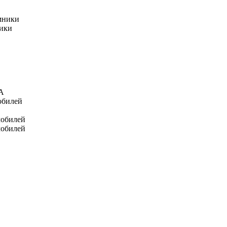
мники
ники
А
обилей
мобилей
мобилей