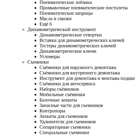
Пневматические лобзики
Промывочные пневматические пистолеты
Пневматические шприцы
Масла и смазки
Ещё 6
Динамометрический инструмент
Динамометрические отвертки
Вставки для динамометрических ключей
Тестеры динамометрических ключей
Динамометрические ключи
Угломеры
Съемники
Съёмники для наружного демонтажа
Съёмники для внутреннего демонтажа
Инструмент для демонтажа и монтажа подш
Съёмники для автосервиса
Наборы съёмников
Мобильные съёмники
Балочные захваты
Запасные части для съемников
Контропоры
Захваты для съемников
Удлинители для съемников
Сепараторные съемники
Специальные съемники