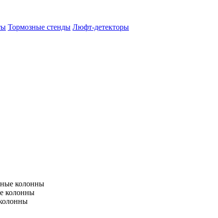
ты
Тормозные стенды
Люфт-детекторы
тные колонны
е колонны
 колонны