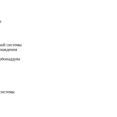
в
кой системы
хлаждения
рбонаддува
 системы