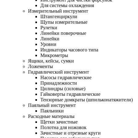
Для системы охлаждения
Измерительный инструмент
Штангенциркули
Щупы измерительные
Рулетки
Линейки поверочные
Линейки
Уровни
Индикаторы часового типа
Микрометры
Ящики, кейсы, сумки
Ложементы
Гидравлический инструмент
Насосы гидравлические
Принадлежности
Цилиндры (силовые)
Гайковерты гидравлические
Тензорные домкраты (шпильконатяжители)
Паяльный инструмент
Паяльники
Расходные материалы
Щетки зачистные
Полотна для ножовок
Зачистные и отрезные круги