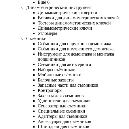
Ещё 6
Динамометрический инструмент
Динамометрические отвертки
Вставки для динамометрических ключей
Тестеры динамометрических ключей
Динамометрические ключи
Угломеры
Съемники
Съёмники для наружного демонтажа
Съёмники для внутреннего демонтажа
Инструмент для демонтажа и монтажа
подшипников
Съёмники для автосервиса
Наборы съёмников
Мобильные съёмники
Балочные захваты
Запасные части для съемников
Контропоры
Захваты для съемников
Удлинители для съемников
Сепараторные съемники
Специальные съемники
Адаптеры для съемников
Аксессуары для съёмников
Шпиндели для съемников