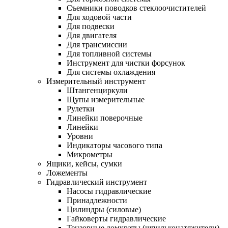
Съемники поводков стеклоочистителей
Для ходовой части
Для подвески
Для двигателя
Для трансмиссии
Для топливной системы
Инструмент для чистки форсунок
Для системы охлаждения
Измерительный инструмент
Штангенциркули
Щупы измерительные
Рулетки
Линейки поверочные
Линейки
Уровни
Индикаторы часового типа
Микрометры
Ящики, кейсы, сумки
Ложементы
Гидравлический инструмент
Насосы гидравлические
Принадлежности
Цилиндры (силовые)
Гайковерты гидравлические
Тензорные домкраты (шпильконатяжители)