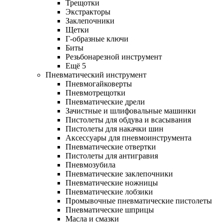
Трещотки
Экстракторы
Заклепочники
Щетки
Г-образные ключи
Биты
Резьбонарезной инструмент
Ещё 5
Пневматический инструмент
Пневмогайковерты
Пневмотрещотки
Пневматические дрели
Зачистные и шлифовальные машинки
Пистолеты для обдува и всасывания
Пистолеты для накачки шин
Аксессуары для пневмоинструмента
Пневматические отвертки
Пистолеты для антигравия
Пневмозубила
Пневматические заклепочники
Пневматические ножницы
Пневматические лобзики
Промывочные пневматические пистолеты
Пневматические шприцы
Масла и смазки