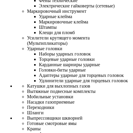
Фены технические
Электрические гайковерты (сетевые)
Маркировочный инструмент
Ударные клейма
Маркировочные клейма
Штампы
Клещи для пломб
Усилители крутящего момента
(Мультипликаторы)
Ударные головки
Наборы ударных головок
Торцевые ударные головки
Карданные шарниры ударные
Головки-биты ударные
Адаптеры ударные для торцевых головок
Удлинители ударные для торцевых головок
Катушки для выхлопных газов
Вытяжные подвесные комплекты
Мобильные установки
Насадки газоприемные
Переходники
Шланги
Выпрессовщики шкворней
Готовые смотровые ямы
Краны