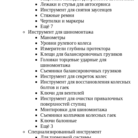
Лежаки и стулья для автосервиса
Инструмент для снятия заусенцев
Стяжные ремни
Чертилки и маркеры
Ещё 7
Инструмент для шиномонтажа
Манометры
Уровни рулевого колеса
Измерители глубины протектора
Клещи для балансировочных грузиков
Головки торцевые ударные для
шиномонтажа
Съемники балансировочных грузиков
Инструмент для секреток колес
Инструмент для восстановления колесных
болтов и гаек
Ключи для вентилей
Инструмент для очистки привалочных
поверхностей ступиц
Монтировки для шиномонтажа
Съемники колпачков колесных гаек
Ключи балонные
Ещё 3
Специализированный инструмент
Для тормозной системы