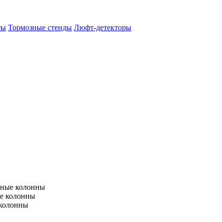
ты
Тормозные стенды
Люфт-детекторы
тные колонны
е колонны
 колонны