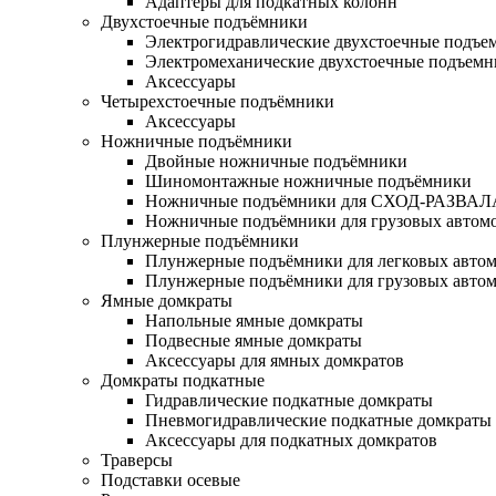
Адаптеры для подкатных колонн
Двухстоечные подъёмники
Электрогидравлические двухстоечные подъе
Электромеханические двухстоечные подъем
Аксессуары
Четырехстоечные подъёмники
Аксессуары
Ножничные подъёмники
Двойные ножничные подъёмники
Шиномонтажные ножничные подъёмники
Ножничные подъёмники для СХОД-РАЗВАЛ
Ножничные подъёмники для грузовых автом
Плунжерные подъёмники
Плунжерные подъёмники для легковых авто
Плунжерные подъёмники для грузовых авто
Ямные домкраты
Напольные ямные домкраты
Подвесные ямные домкраты
Аксессуары для ямных домкратов
Домкраты подкатные
Гидравлические подкатные домкраты
Пневмогидравлические подкатные домкраты
Аксессуары для подкатных домкратов
Траверсы
Подставки осевые