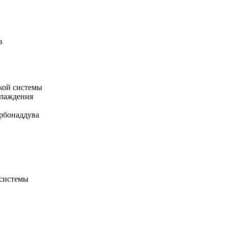
в
кой системы
хлаждения
рбонаддува
 системы