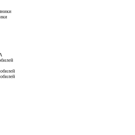
мники
ники
А
обилей
мобилей
мобилей