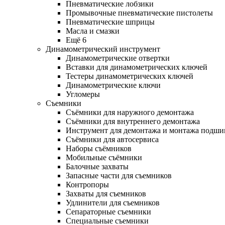
Пневматические лобзики
Промывочные пневматические пистолеты
Пневматические шприцы
Масла и смазки
Ещё 6
Динамометрический инструмент
Динамометрические отвертки
Вставки для динамометрических ключей
Тестеры динамометрических ключей
Динамометрические ключи
Угломеры
Съемники
Съёмники для наружного демонтажа
Съёмники для внутреннего демонтажа
Инструмент для демонтажа и монтажа подш
Съёмники для автосервиса
Наборы съёмников
Мобильные съёмники
Балочные захваты
Запасные части для съемников
Контропоры
Захваты для съемников
Удлинители для съемников
Сепараторные съемники
Специальные съемники