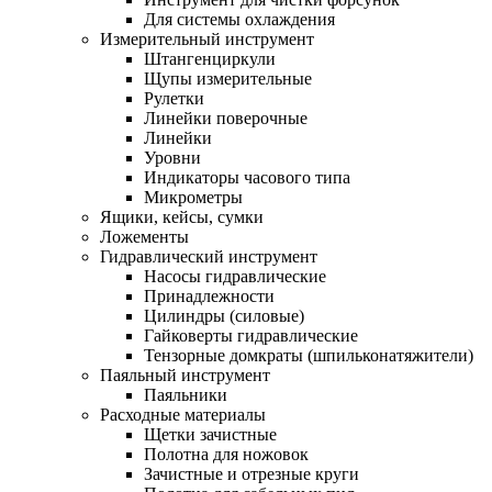
Для системы охлаждения
Измерительный инструмент
Штангенциркули
Щупы измерительные
Рулетки
Линейки поверочные
Линейки
Уровни
Индикаторы часового типа
Микрометры
Ящики, кейсы, сумки
Ложементы
Гидравлический инструмент
Насосы гидравлические
Принадлежности
Цилиндры (силовые)
Гайковерты гидравлические
Тензорные домкраты (шпильконатяжители)
Паяльный инструмент
Паяльники
Расходные материалы
Щетки зачистные
Полотна для ножовок
Зачистные и отрезные круги