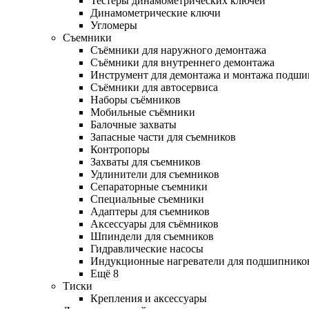
Тестеры динамометрических ключей
Динамометрические ключи
Угломеры
Съемники
Съёмники для наружного демонтажа
Съёмники для внутреннего демонтажа
Инструмент для демонтажа и монтажа подш
Съёмники для автосервиса
Наборы съёмников
Мобильные съёмники
Балочные захваты
Запасные части для съемников
Контропоры
Захваты для съемников
Удлинители для съемников
Сепараторные съемники
Специальные съемники
Адаптеры для съемников
Аксессуары для съёмников
Шпиндели для съемников
Гидравлические насосы
Индукционные нагреватели для подшипнико
Ещё 8
Тиски
Крепления и аксессуары