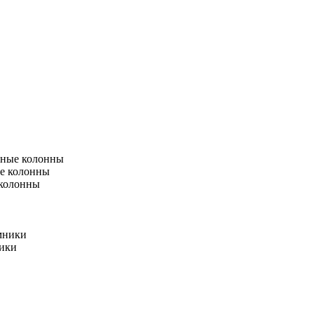
тные колонны
е колонны
 колонны
мники
ники