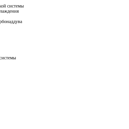
кой системы
хлаждения
рбонаддува
 системы