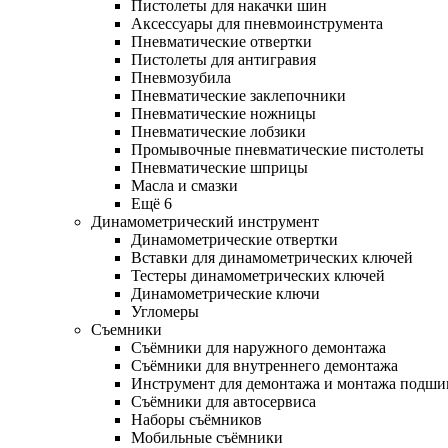
Пистолеты для накачки шин
Аксессуары для пневмоинструмента
Пневматические отвертки
Пистолеты для антигравия
Пневмозубила
Пневматические заклепочники
Пневматические ножницы
Пневматические лобзики
Промывочные пневматические пистолеты
Пневматические шприцы
Масла и смазки
Ещё 6
Динамометрический инструмент
Динамометрические отвертки
Вставки для динамометрических ключей
Тестеры динамометрических ключей
Динамометрические ключи
Угломеры
Съемники
Съёмники для наружного демонтажа
Съёмники для внутреннего демонтажа
Инструмент для демонтажа и монтажа подш
Съёмники для автосервиса
Наборы съёмников
Мобильные съёмники