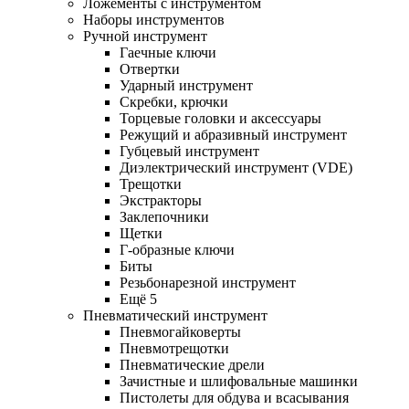
Ложементы с инструментом
Наборы инструментов
Ручной инструмент
Гаечные ключи
Отвертки
Ударный инструмент
Скребки, крючки
Торцевые головки и аксессуары
Режущий и абразивный инструмент
Губцевый инструмент
Диэлектрический инструмент (VDE)
Трещотки
Экстракторы
Заклепочники
Щетки
Г-образные ключи
Биты
Резьбонарезной инструмент
Ещё 5
Пневматический инструмент
Пневмогайковерты
Пневмотрещотки
Пневматические дрели
Зачистные и шлифовальные машинки
Пистолеты для обдува и всасывания