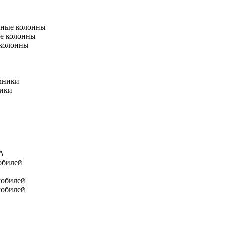
тные колонны
е колонны
 колонны
мники
ники
А
обилей
мобилей
мобилей