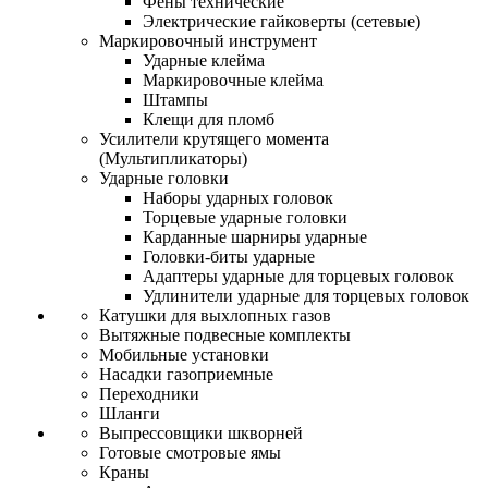
Фены технические
Электрические гайковерты (сетевые)
Маркировочный инструмент
Ударные клейма
Маркировочные клейма
Штампы
Клещи для пломб
Усилители крутящего момента
(Мультипликаторы)
Ударные головки
Наборы ударных головок
Торцевые ударные головки
Карданные шарниры ударные
Головки-биты ударные
Адаптеры ударные для торцевых головок
Удлинители ударные для торцевых головок
Катушки для выхлопных газов
Вытяжные подвесные комплекты
Мобильные установки
Насадки газоприемные
Переходники
Шланги
Выпрессовщики шкворней
Готовые смотровые ямы
Краны