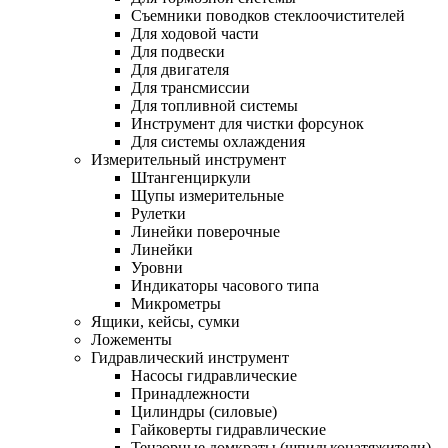
Съемники поводков стеклоочистителей
Для ходовой части
Для подвески
Для двигателя
Для трансмиссии
Для топливной системы
Инструмент для чистки форсунок
Для системы охлаждения
Измерительный инструмент
Штангенциркули
Щупы измерительные
Рулетки
Линейки поверочные
Линейки
Уровни
Индикаторы часового типа
Микрометры
Ящики, кейсы, сумки
Ложементы
Гидравлический инструмент
Насосы гидравлические
Принадлежности
Цилиндры (силовые)
Гайковерты гидравлические
Тензорные домкраты (шпильконатяжители)