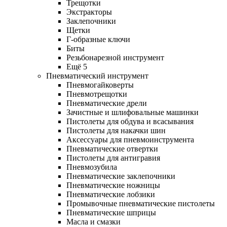
Трещотки
Экстракторы
Заклепочники
Щетки
Г-образные ключи
Биты
Резьбонарезной инструмент
Ещё 5
Пневматический инструмент
Пневмогайковерты
Пневмотрещотки
Пневматические дрели
Зачистные и шлифовальные машинки
Пистолеты для обдува и всасывания
Пистолеты для накачки шин
Аксессуары для пневмоинструмента
Пневматические отвертки
Пистолеты для антигравия
Пневмозубила
Пневматические заклепочники
Пневматические ножницы
Пневматические лобзики
Промывочные пневматические пистолеты
Пневматические шприцы
Масла и смазки