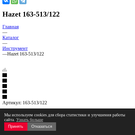
Hazet 163-513/122
Главная
—
Каталог
—
Инструмент
—
Hazet 163-513/122
Артикул:
163-513/122
Все товары этого бренда
Мы используем cookies для сбора статистики и улучшения работы
107 900
₽
сайта.
Узнать больше
Под заказ
Принять
Отказаться
Нашли дешевле?