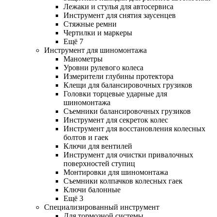
Лежаки и стулья для автосервиса
Инструмент для снятия заусенцев
Стяжные ремни
Чертилки и маркеры
Ещё 7
Инструмент для шиномонтажа
Манометры
Уровни рулевого колеса
Измерители глубины протектора
Клещи для балансировочных грузиков
Головки торцевые ударные для
шиномонтажа
Съемники балансировочных грузиков
Инструмент для секреток колес
Инструмент для восстановления колесных
болтов и гаек
Ключи для вентилей
Инструмент для очистки привалочных
поверхностей ступиц
Монтировки для шиномонтажа
Съемники колпачков колесных гаек
Ключи балонные
Ещё 3
Специализированный инструмент
Для тормозной системы