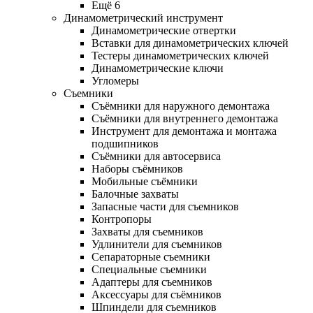
Ещё 6
Динамометрический инструмент
Динамометрические отвертки
Вставки для динамометрических ключей
Тестеры динамометрических ключей
Динамометрические ключи
Угломеры
Съемники
Съёмники для наружного демонтажа
Съёмники для внутреннего демонтажа
Инструмент для демонтажа и монтажа
подшипников
Съёмники для автосервиса
Наборы съёмников
Мобильные съёмники
Балочные захваты
Запасные части для съемников
Контропоры
Захваты для съемников
Удлинители для съемников
Сепараторные съемники
Специальные съемники
Адаптеры для съемников
Аксессуары для съёмников
Шпиндели для съемников