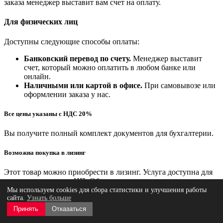
заказа менеджер выставит вам счет на оплату.
Для физических лиц
Доступны следующие способы оплаты:
Банковский перевод по счету.
Менеджер выставит
счет, который можно оплатить в любом банке или
онлайн.
Наличными или картой в офисе.
При самовывозе или
оформлении заказа у нас.
Все цены указаны с НДС 20%
Вы получите полный комплект документов для бухгалтерии.
Возможна покупка в лизинг
Этот товар можно приобрести в лизинг. Услуга доступна для
юридических лиц и ИП. Обратитесь к менеджеру за
подробностями.
Мы используем cookies для сбора статистики и улучшения работы
сайта.
Узнать больше
Мы предлагаем несколько удобных вариантов получения
Принять
Отказаться
заказа, чтобы вы могли выбрать самый подходящий.