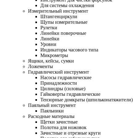
Для системы охлаждения
Измерительный инструмент
Штангенциркули
Щупы измерительные
Рулетки
Линейки поверочные
Линейки
Уровни
Индикаторы часового типа
Микрометры
Ящики, кейсы, сумки
Ложементы
Гидравлический инструмент
Насосы гидравлические
Принадлежности
Цилиндры (силовые)
Гайковерты гидравлические
Тензорные домкраты (шпильконатяжители)
Паяльный инструмент
Паяльники
Расходные материалы
Щетки зачистные
Полотна для ножовок
Зачистные и отрезные круги