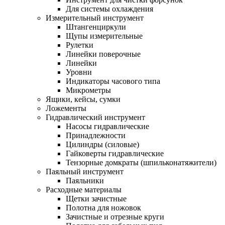
Для системы охлаждения
Измерительный инструмент
Штангенциркули
Щупы измерительные
Рулетки
Линейки поверочные
Линейки
Уровни
Индикаторы часового типа
Микрометры
Ящики, кейсы, сумки
Ложементы
Гидравлический инструмент
Насосы гидравлические
Принадлежности
Цилиндры (силовые)
Гайковерты гидравлические
Тензорные домкраты (шпильконатяжители)
Паяльный инструмент
Паяльники
Расходные материалы
Щетки зачистные
Полотна для ножовок
Зачистные и отрезные круги