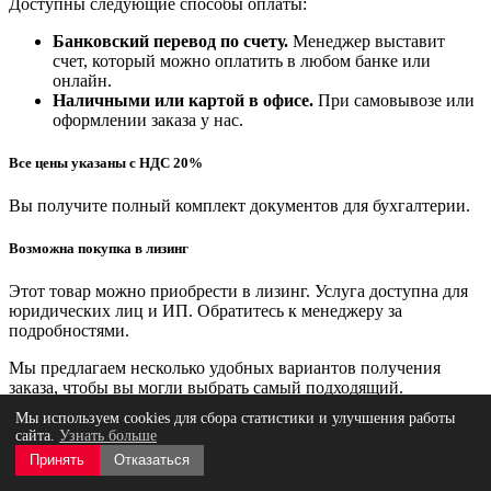
Доступны следующие способы оплаты:
Банковский перевод по счету.
Менеджер выставит
счет, который можно оплатить в любом банке или
онлайн.
Наличными или картой в офисе.
При самовывозе или
оформлении заказа у нас.
Все цены указаны с НДС 20%
Вы получите полный комплект документов для бухгалтерии.
Возможна покупка в лизинг
Этот товар можно приобрести в лизинг. Услуга доступна для
юридических лиц и ИП. Обратитесь к менеджеру за
подробностями.
Мы предлагаем несколько удобных вариантов получения
заказа, чтобы вы могли выбрать самый подходящий.
Мы используем cookies для сбора статистики и улучшения работы
Самовывоз (бесплатно)
сайта.
Узнать больше
Принять
Отказаться
Вы можете забрать заказ с одной из наших площадок,