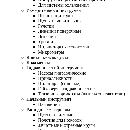
Для системы охлаждения
Измерительный инструмент
Штангенциркули
Щупы измерительные
Рулетки
Линейки поверочные
Линейки
Уровни
Индикаторы часового типа
Микрометры
Ящики, кейсы, сумки
Ложементы
Гидравлический инструмент
Насосы гидравлические
Принадлежности
Цилиндры (силовые)
Гайковерты гидравлические
Тензорные домкраты (шпильконатяжители)
Паяльный инструмент
Паяльники
Расходные материалы
Щетки зачистные
Полотна для ножовок
Зачистные и отрезные круги