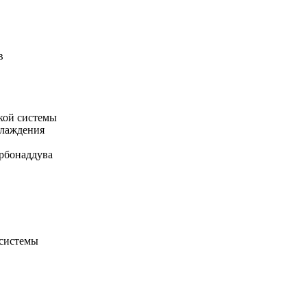
в
кой системы
хлаждения
рбонаддува
 системы