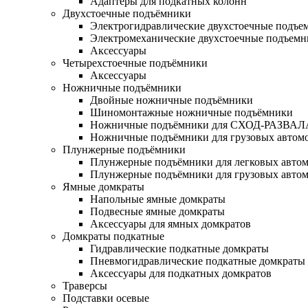
Адаптеры для подкатных колонн
Двухстоечные подъёмники
Электрогидравлические двухстоечные подъе
Электромеханические двухстоечные подъем
Аксессуары
Четырехстоечные подъёмники
Аксессуары
Ножничные подъёмники
Двойные ножничные подъёмники
Шиномонтажные ножничные подъёмники
Ножничные подъёмники для СХОД-РАЗВАЛ
Ножничные подъёмники для грузовых автом
Плунжерные подъёмники
Плунжерные подъёмники для легковых авто
Плунжерные подъёмники для грузовых авто
Ямные домкраты
Напольные ямные домкраты
Подвесные ямные домкраты
Аксессуары для ямных домкратов
Домкраты подкатные
Гидравлические подкатные домкраты
Пневмогидравлические подкатные домкраты
Аксессуары для подкатных домкратов
Траверсы
Подставки осевые