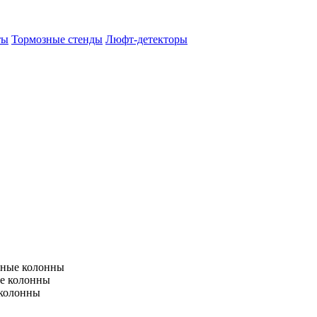
ты
Тормозные стенды
Люфт-детекторы
тные колонны
е колонны
 колонны