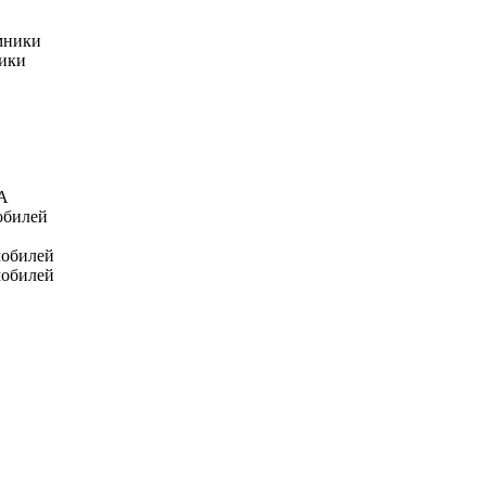
мники
ники
А
обилей
мобилей
мобилей