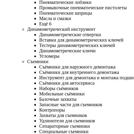
Пневматические лобзики
Промывочные пневматические пистолеты
Пневматические шприцы
Масла и смазки
Ещё 6
Динамометрический инструмент
Динамометрические отвертки
Вставки для динамометрических ключей
Тестеры динамометрических ключей
Динамометрические ключи
Угломеры
Съемники
Съёмники для наружного демонтажа
Съёмники для внутреннего демонтажа
Инструмент для демонтажа и монтажа подш
Съёмники для автосервиса
Наборы съёмников
Мобильные съёмники
Балочные захваты
Запасные части для съемников
Контропоры
Захваты для съемников
Удлинители для съемников
Сепараторные съемники
Специальные съемники