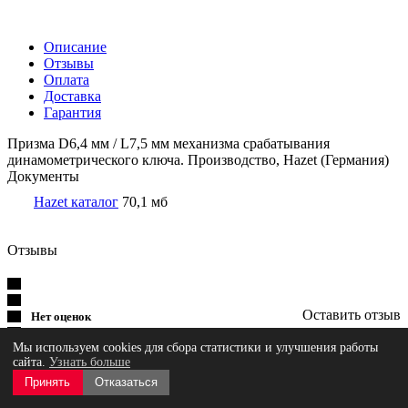
Описание
Отзывы
Оплата
Доставка
Гарантия
Призма D6,4 мм / L7,5 мм механизма срабатывания
динамометрического ключа. Производство, Hazet (Германия)
Документы
Hazet каталог
70,1 мб
Отзывы
Оставить отзыв
Нет оценок
Мы используем cookies для сбора статистики и улучшения работы
сайта.
Узнать больше
Принять
Отказаться
Загрузка отзывов...