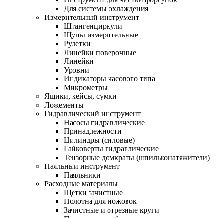
Для системы охлаждения
Измерительный инструмент
Штангенциркули
Щупы измерительные
Рулетки
Линейки поверочные
Линейки
Уровни
Индикаторы часового типа
Микрометры
Ящики, кейсы, сумки
Ложементы
Гидравлический инструмент
Насосы гидравлические
Принадлежности
Цилиндры (силовые)
Гайковерты гидравлические
Тензорные домкраты (шпильконатяжители)
Паяльный инструмент
Паяльники
Расходные материалы
Щетки зачистные
Полотна для ножовок
Зачистные и отрезные круги