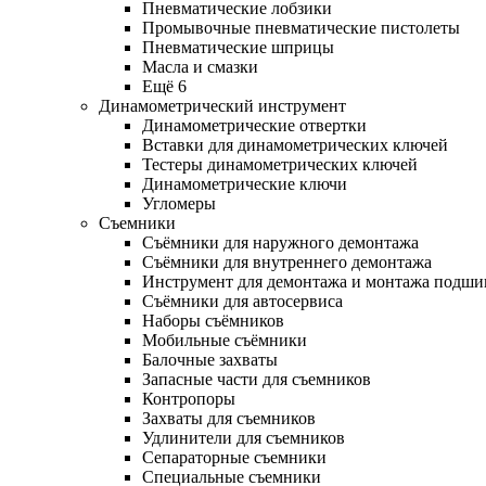
Пневматические лобзики
Промывочные пневматические пистолеты
Пневматические шприцы
Масла и смазки
Ещё 6
Динамометрический инструмент
Динамометрические отвертки
Вставки для динамометрических ключей
Тестеры динамометрических ключей
Динамометрические ключи
Угломеры
Съемники
Съёмники для наружного демонтажа
Съёмники для внутреннего демонтажа
Инструмент для демонтажа и монтажа подш
Съёмники для автосервиса
Наборы съёмников
Мобильные съёмники
Балочные захваты
Запасные части для съемников
Контропоры
Захваты для съемников
Удлинители для съемников
Сепараторные съемники
Специальные съемники