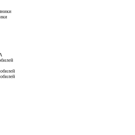
мники
ники
А
обилей
мобилей
мобилей