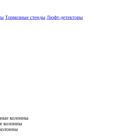
ты
Тормозные стенды
Люфт-детекторы
тные колонны
е колонны
 колонны