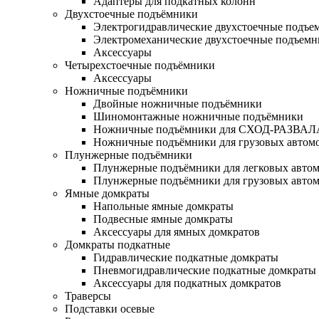
Адаптеры для подкатных колонн
Двухстоечные подъёмники
Электрогидравлические двухстоечные подъе
Электромеханические двухстоечные подъем
Аксессуары
Четырехстоечные подъёмники
Аксессуары
Ножничные подъёмники
Двойные ножничные подъёмники
Шиномонтажные ножничные подъёмники
Ножничные подъёмники для СХОД-РАЗВАЛ
Ножничные подъёмники для грузовых автом
Плунжерные подъёмники
Плунжерные подъёмники для легковых авто
Плунжерные подъёмники для грузовых авто
Ямные домкраты
Напольные ямные домкраты
Подвесные ямные домкраты
Аксессуары для ямных домкратов
Домкраты подкатные
Гидравлические подкатные домкраты
Пневмогидравлические подкатные домкраты
Аксессуары для подкатных домкратов
Траверсы
Подставки осевые