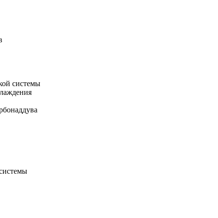
в
кой системы
хлаждения
рбонаддува
 системы