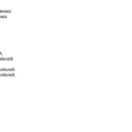
мники
ники
А
обилей
мобилей
мобилей