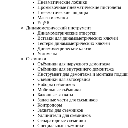
Пневматические лобзики
Промывочные пневматические пистолеты
Пневматические шприцы
Масла и смазки
Ещё 6
Динамометрический инструмент
Динамометрические отвертки
Вставки для динамометрических ключей
Тестеры динамометрических ключей
Динамометрические ключи
Угломеры
Съемники
Съёмники для наружного демонтажа
Съёмники для внутреннего демонтажа
Инструмент для демонтажа и монтажа подш
Съёмники для автосервиса
Наборы съёмников
Мобильные съёмники
Балочные захваты
Запасные части для съемников
Контропоры
Захваты для съемников
Удлинители для съемников
Сепараторные съемники
Специальные съемники