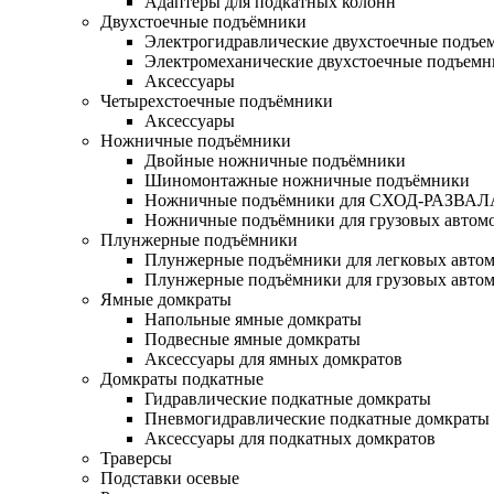
Адаптеры для подкатных колонн
Двухстоечные подъёмники
Электрогидравлические двухстоечные подъе
Электромеханические двухстоечные подъем
Аксессуары
Четырехстоечные подъёмники
Аксессуары
Ножничные подъёмники
Двойные ножничные подъёмники
Шиномонтажные ножничные подъёмники
Ножничные подъёмники для СХОД-РАЗВАЛ
Ножничные подъёмники для грузовых автом
Плунжерные подъёмники
Плунжерные подъёмники для легковых авто
Плунжерные подъёмники для грузовых авто
Ямные домкраты
Напольные ямные домкраты
Подвесные ямные домкраты
Аксессуары для ямных домкратов
Домкраты подкатные
Гидравлические подкатные домкраты
Пневмогидравлические подкатные домкраты
Аксессуары для подкатных домкратов
Траверсы
Подставки осевые