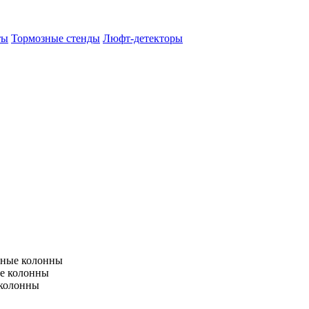
ты
Тормозные стенды
Люфт-детекторы
тные колонны
е колонны
 колонны