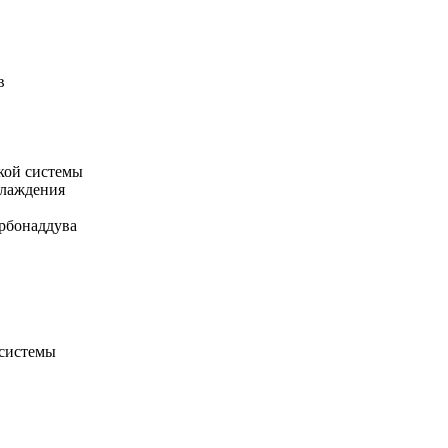
в
кой системы
хлаждения
рбонаддува
 системы