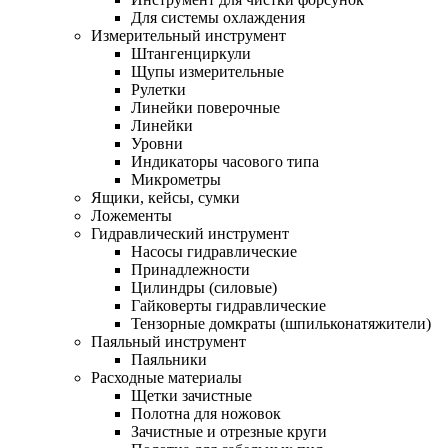
Для системы охлаждения
Измерительный инструмент
Штангенциркули
Щупы измерительные
Рулетки
Линейки поверочные
Линейки
Уровни
Индикаторы часового типа
Микрометры
Ящики, кейсы, сумки
Ложементы
Гидравлический инструмент
Насосы гидравлические
Принадлежности
Цилиндры (силовые)
Гайковерты гидравлические
Тензорные домкраты (шпильконатяжители)
Паяльный инструмент
Паяльники
Расходные материалы
Щетки зачистные
Полотна для ножовок
Зачистные и отрезные круги