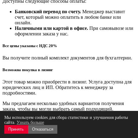
Доступны следующие способы оплаты:
Банковский перевод по счету.
Менеджер выставит
счет, который можно оплатить в любом банке или
онлайн.
Наличными или картой в офисе.
При самовывозе или
оформлении заказа у нас.
Все цены указаны с НДС 20%
Вы получите полный комплект документов для бухгалтерии.
Возможна покупка в лизинг
Этот товар можно приобрести в лизинг. Услуга доступна для
юридических лиц и ИП. Обратитесь к менеджеру за
подробностями.
Мы предлагаем несколько удобных вариантов получения
заказа, чтобы вы могли выбрать самый подходящий.
Мы используем cookies для сбора статистики и улучшения работы
Самовывоз (бесплатно)
сайта.
Узнать больше
Принять
Отказаться
Вы можете забрать заказ с одной из наших площадок,