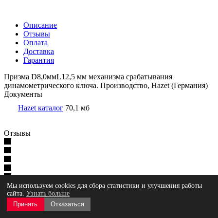
Описание
Отзывы
Оплата
Доставка
Гарантия
Призма D8,0ммL12,5 мм механизма срабатывания
динамометрического ключа. Производство, Hazet (Германия)
Документы
Hazet каталог
70,1 мб
Отзывы
Нет оценок
Мы используем cookies для сбора статистики и улучшения работы
сайта.
Узнать больше
Оставить отзыв
Принять
Отказаться