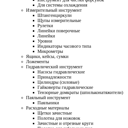
Для системы охлаждения
Измерительный инструмент
Штангенциркули
Щупы измерительные
Рулетки
Линейки поверочные
Линейки
Уровни
Индикаторы часового типа
Микрометры
Ящики, кейсы, сумки
Ложементы
Гидравлический инструмент
Насосы гидравлические
Принадлежности
Цилиндры (силовые)
Гайковерты гидравлические
Тензорные домкраты (шпильконатяжители)
Паяльный инструмент
Паяльники
Расходные материалы
Щетки зачистные
Полотна для ножовок
Зачистные и отрезные круги