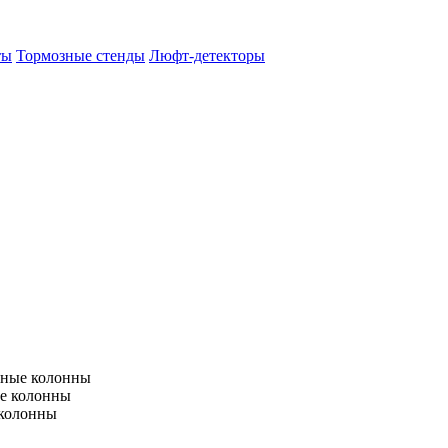
ты
Тормозные стенды
Люфт-детекторы
тные колонны
е колонны
 колонны