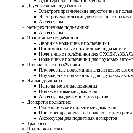
Адаптеры для подкатных колонн
Двухстоечные подъёмники
Электрогидравлические двухстоечные подъе
Электромеханические двухстоечные подъем
Аксессуары
Четырехстоечные подъёмники
Аксессуары
Ножничные подъёмники
Двойные ножничные подъёмники
Шиномонтажные ножничные подъёмники
Ножничные подъёмники для СХОД-РАЗВАЛ
Ножничные подъёмники для грузовых автом
Плунжерные подъёмники
Плунжерные подъёмники для легковых авто
Плунжерные подъёмники для грузовых авто
Ямные домкраты
Напольные ямные домкраты
Подвесные ямные домкраты
Аксессуары для ямных домкратов
Домкраты подкатные
Гидравлические подкатные домкраты
Пневмогидравлические подкатные домкраты
Аксессуары для подкатных домкратов
Траверсы
Подставки осевые