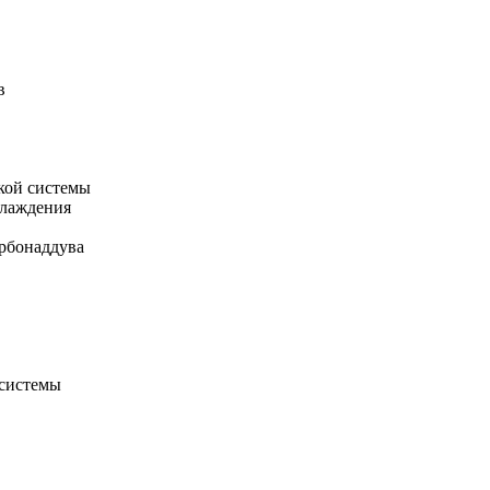
в
кой системы
хлаждения
рбонаддува
 системы