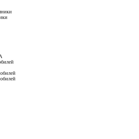
мники
ники
А
обилей
мобилей
мобилей