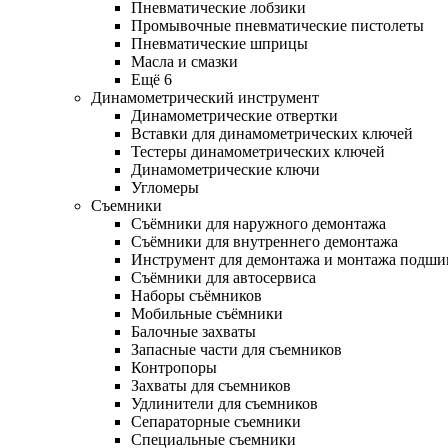
Пневматические лобзики
Промывочные пневматические пистолеты
Пневматические шприцы
Масла и смазки
Ещё 6
Динамометрический инструмент
Динамометрические отвертки
Вставки для динамометрических ключей
Тестеры динамометрических ключей
Динамометрические ключи
Угломеры
Съемники
Съёмники для наружного демонтажа
Съёмники для внутреннего демонтажа
Инструмент для демонтажа и монтажа подш
Съёмники для автосервиса
Наборы съёмников
Мобильные съёмники
Балочные захваты
Запасные части для съемников
Контропоры
Захваты для съемников
Удлинители для съемников
Сепараторные съемники
Специальные съемники