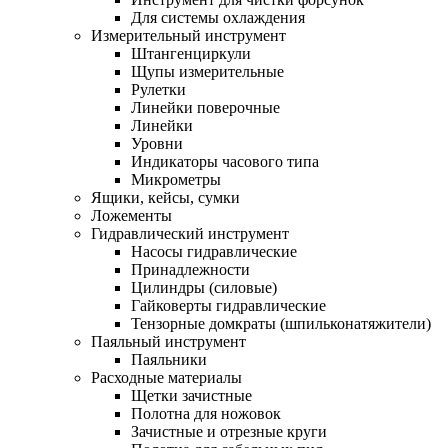
Для системы охлаждения
Измерительный инструмент
Штангенциркули
Щупы измерительные
Рулетки
Линейки поверочные
Линейки
Уровни
Индикаторы часового типа
Микрометры
Ящики, кейсы, сумки
Ложементы
Гидравлический инструмент
Насосы гидравлические
Принадлежности
Цилиндры (силовые)
Гайковерты гидравлические
Тензорные домкраты (шпильконатяжители)
Паяльный инструмент
Паяльники
Расходные материалы
Щетки зачистные
Полотна для ножовок
Зачистные и отрезные круги