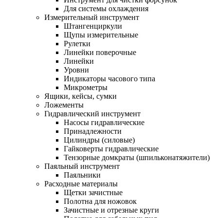
Для системы охлаждения
Измерительный инструмент
Штангенциркули
Щупы измерительные
Рулетки
Линейки поверочные
Линейки
Уровни
Индикаторы часового типа
Микрометры
Ящики, кейсы, сумки
Ложементы
Гидравлический инструмент
Насосы гидравлические
Принадлежности
Цилиндры (силовые)
Гайковерты гидравлические
Тензорные домкраты (шпильконатяжители)
Паяльный инструмент
Паяльники
Расходные материалы
Щетки зачистные
Полотна для ножовок
Зачистные и отрезные круги