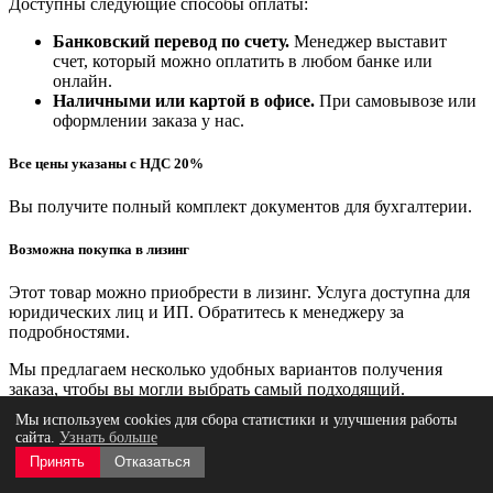
Доступны следующие способы оплаты:
Банковский перевод по счету.
Менеджер выставит
счет, который можно оплатить в любом банке или
онлайн.
Наличными или картой в офисе.
При самовывозе или
оформлении заказа у нас.
Все цены указаны с НДС 20%
Вы получите полный комплект документов для бухгалтерии.
Возможна покупка в лизинг
Этот товар можно приобрести в лизинг. Услуга доступна для
юридических лиц и ИП. Обратитесь к менеджеру за
подробностями.
Мы предлагаем несколько удобных вариантов получения
заказа, чтобы вы могли выбрать самый подходящий.
Мы используем cookies для сбора статистики и улучшения работы
Самовывоз (бесплатно)
сайта.
Узнать больше
Принять
Отказаться
Вы можете забрать заказ с одной из наших площадок,