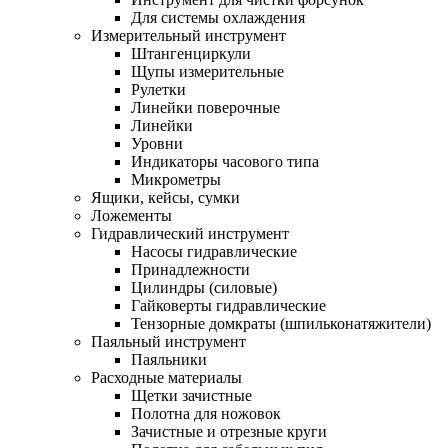
Для системы охлаждения
Измерительный инструмент
Штангенциркули
Щупы измерительные
Рулетки
Линейки поверочные
Линейки
Уровни
Индикаторы часового типа
Микрометры
Ящики, кейсы, сумки
Ложементы
Гидравлический инструмент
Насосы гидравлические
Принадлежности
Цилиндры (силовые)
Гайковерты гидравлические
Тензорные домкраты (шпильконатяжители)
Паяльный инструмент
Паяльники
Расходные материалы
Щетки зачистные
Полотна для ножовок
Зачистные и отрезные круги